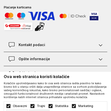
Plaćanje karticama
Kontakt podaci
Kontakt
Opšte informacije
Lokacije
Pravila KVANTUM PLUS programa
O Under Armour-u
Ova web stranica koristi kolačiće
Provjera statusa porudžbine
Kolačiće upotrebljavamo kako bi ova web stranica radila pravilno te kako
O nama - priča o UA
Najčešća pitanja
UA Social
bismo bili u stanju vršiti dalja unapređenja stranice sa svrhom poboljšavanja
vašeg korisničkog iskustva, kako bismo personalizovali sadržaj i oglase,
Saznajte više o UA
Kako kupiti
omogućili funkcionalnost društvenih medija i analizirali promet. Nastavkom
korištenja naših internet stranica prihvatate upotrebu kolačića.
Facebook
Karijera
Načini plaćanja
©2026
https://www.underarmour.ba/
, Izrada
NB SOFT
. Sva prava zadržana.
Obavezni
Trajni
Statistika
Marketing
Blog
Zamjena veličine i zamjena artikla
Politika privatnosti
Uslovi korišćenja