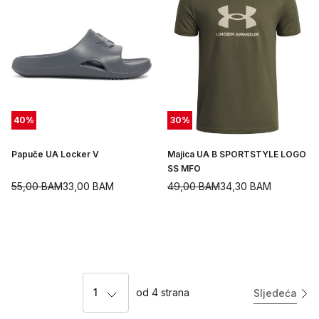
40
%
30
%
Papuče UA Locker V
Majica UA B SPORTSTYLE LOGO
SS MFO
55,00
BAM
33,00
BAM
49,00
BAM
34,30
BAM
1
od
4
strana
Sljedeća