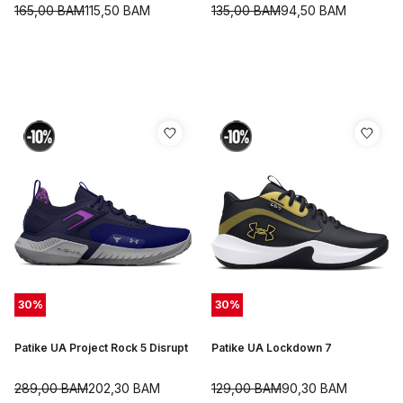
165,00
BAM
115,50
BAM
135,00
BAM
94,50
BAM
30
%
30
%
Patike UA Project Rock 5 Disrupt
Patike UA Lockdown 7
289,00
BAM
202,30
BAM
129,00
BAM
90,30
BAM