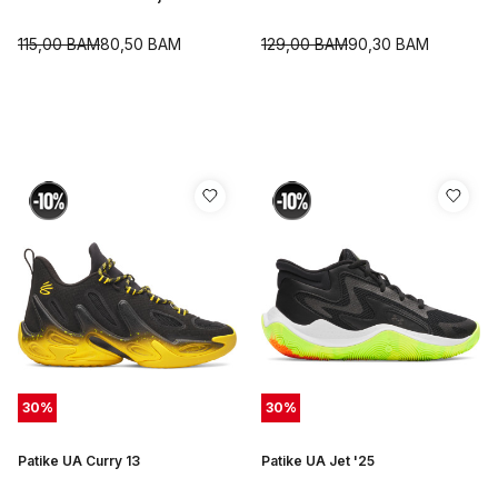
115,00
BAM
80,50
BAM
129,00
BAM
90,30
BAM
30
%
30
%
Patike UA Curry 13
Patike UA Jet '25