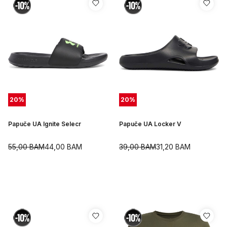
20
%
20
%
Papuče UA Ignite Selecr
Papuče UA Locker V
55,00
BAM
44,00
BAM
39,00
BAM
31,20
BAM