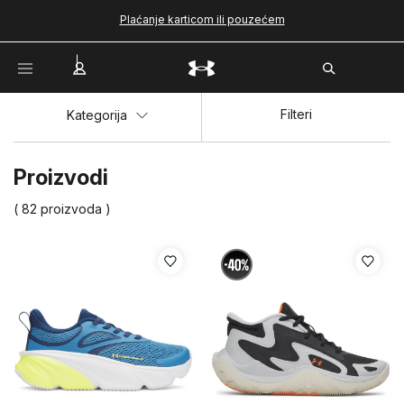
Plaćanje karticom ili pouzećem
Filteri
Kategorija
Proizvodi
( 82 proizvoda )