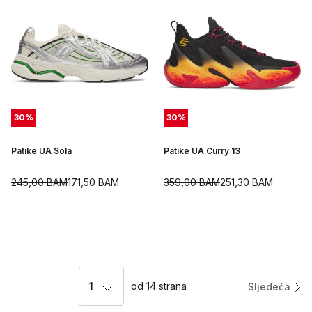
30
%
30
%
Patike UA Sola
Patike UA Curry 13
245,00
BAM
171,50
BAM
359,00
BAM
251,30
BAM
1
od
14
strana
Sljedeća