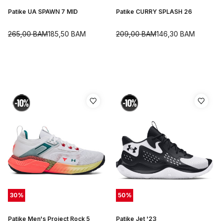
Patike UA SPAWN 7 MID
Patike CURRY SPLASH 26
265,00
BAM
185,50
BAM
209,00
BAM
146,30
BAM
30
%
50
%
Patike Men's Project Rock 5
Patike Jet '23