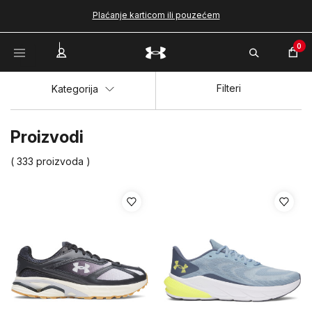
Plaćanje karticom ili pouzećem
0
Filteri
Kategorija
Proizvodi
( 333 proizvoda )