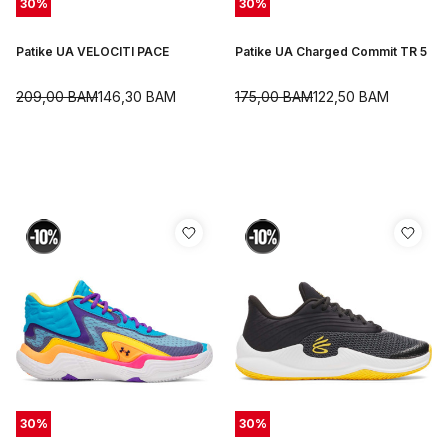
30
%
30
%
Patike UA VELOCITI PACE
Patike UA Charged Commit TR 5
209,00
BAM
146,30
BAM
175,00
BAM
122,50
BAM
30
%
30
%