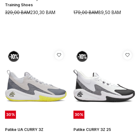
Training Shoes
329,00
BAM
230,30
BAM
179,00
BAM
89,50
BAM
30
%
30
%
Patike UA CURRY 3Z
Patike CURRY 3Z 25