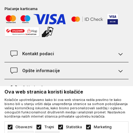
Plaćanje karticama
Kontakt podaci
Kontakt
Opšte informacije
Lokacije
Pravila KVANTUM PLUS programa
O Under Armour-u
Ova web stranica koristi kolačiće
Provjera statusa porudžbine
Kolačiće upotrebljavamo kako bi ova web stranica radila pravilno te kako
O nama - priča o UA
Najčešća pitanja
UA Social
bismo bili u stanju vršiti dalja unapređenja stranice sa svrhom poboljšavanja
vašeg korisničkog iskustva, kako bismo personalizovali sadržaj i oglase,
Saznajte više o UA
Kako kupiti
omogućili funkcionalnost društvenih medija i analizirali promet. Nastavkom
korištenja naših internet stranica prihvatate upotrebu kolačića.
Facebook
Karijera
Načini plaćanja
©2026
https://www.underarmour.ba/
, Izrada
NB SOFT
. Sva prava zadržana.
Obavezni
Trajni
Statistika
Marketing
Blog
Zamjena veličine i zamjena artikla
Politika privatnosti
Uslovi korišćenja