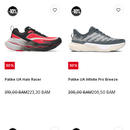
30
%
30
%
Patike UA Halo Racer
Patike UA Infinite Pro Breeze
319,00
BAM
223,30
BAM
295,00
BAM
206,50
BAM