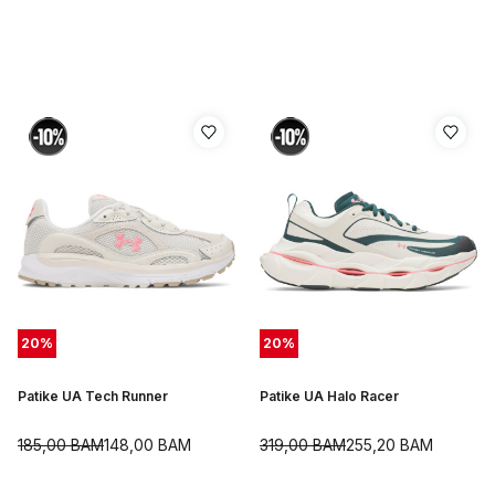
20
%
20
%
Patike UA Tech Runner
Patike UA Halo Racer
185,00
BAM
148,00
BAM
319,00
BAM
255,20
BAM