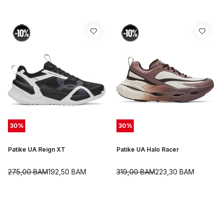
30
%
30
%
Patike UA Reign XT
Patike UA Halo Racer
275,00
BAM
192,50
BAM
319,00
BAM
223,30
BAM