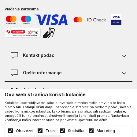
Plaćanje karticama
Kontakt podaci
Kontakt
Opšte informacije
Lokacije
Pravila KVANTUM PLUS programa
O Under Armour-u
Ova web stranica koristi kolačiće
Provjera statusa porudžbine
Kolačiće upotrebljavamo kako bi ova web stranica radila pravilno te kako
O nama - priča o UA
Najčešća pitanja
UA Social
bismo bili u stanju vršiti dalja unapređenja stranice sa svrhom poboljšavanja
vašeg korisničkog iskustva, kako bismo personalizovali sadržaj i oglase,
Saznajte više o UA
Kako kupiti
omogućili funkcionalnost društvenih medija i analizirali promet. Nastavkom
korištenja naših internet stranica prihvatate upotrebu kolačića.
Facebook
Karijera
Načini plaćanja
©2026
https://www.underarmour.ba/
, Izrada
NB SOFT
. Sva prava zadržana.
Obavezni
Trajni
Statistika
Marketing
Blog
Zamjena veličine i zamjena artikla
Politika privatnosti
Uslovi korišćenja