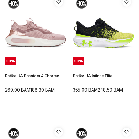
30
%
30
%
Patike UA Phantom 4 Chrome
Patike UA Infinite Elite
269,00
BAM
188,30
BAM
355,00
BAM
248,50
BAM