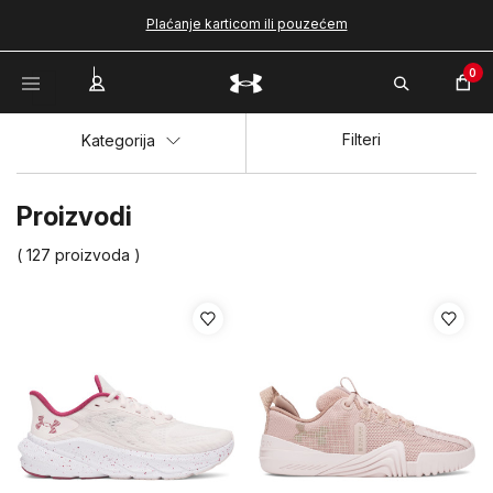
Plaćanje karticom ili pouzećem
0
Filteri
Kategorija
Proizvodi
( 127 proizvoda )