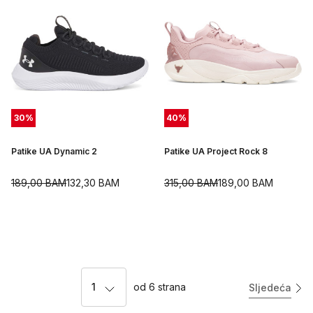
30
%
40
%
Patike UA Dynamic 2
Patike UA Project Rock 8
189,00
BAM
132,30
BAM
315,00
BAM
189,00
BAM
1
od
6
strana
Sljedeća