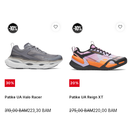
30
%
20
%
Patike UA Halo Racer
Patike UA Reign XT
319,00
BAM
223,30
BAM
275,00
BAM
220,00
BAM