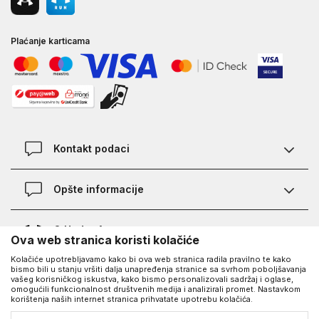
Plaćanje karticama
Kontakt podaci
Kontakt
Opšte informacije
Lokacije
Pravila KVANTUM PLUS programa
O Under Armour-u
Ova web stranica koristi kolačiće
Provjera statusa porudžbine
Kolačiće upotrebljavamo kako bi ova web stranica radila pravilno te kako
O nama - priča o UA
Najčešća pitanja
bismo bili u stanju vršiti dalja unapređenja stranice sa svrhom poboljšavanja
UA Social
vašeg korisničkog iskustva, kako bismo personalizovali sadržaj i oglase,
Saznajte više o UA
Kako kupiti
omogućili funkcionalnost društvenih medija i analizirali promet. Nastavkom
korištenja naših internet stranica prihvatate upotrebu kolačića.
Facebook
Karijera
Načini plaćanja
©2026
https://www.underarmour.ba/
, Izrada
NB SOFT
. Sva prava zadržana.