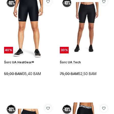
40
%
30
%
Šorc UA HeatGear®
Šorc UA Tech
59,00
BAM
35,40
BAM
75,00
BAM
52,50
BAM