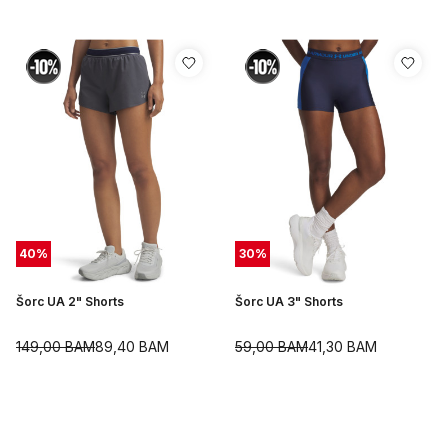
40
%
30
%
Šorc UA 2" Shorts
Šorc UA 3" Shorts
149,00
BAM
89,40
BAM
59,00
BAM
41,30
BAM