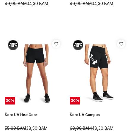
49,00
BAM
34,30
BAM
49,00
BAM
34,30
BAM
30
%
30
%
Šorc UA HeatGear
Šorc UA Campus
55,00
BAM
38,50
BAM
69,00
BAM
48,30
BAM