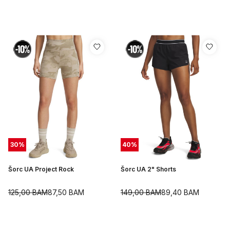
30
%
40
%
Šorc UA Project Rock
Šorc UA 2" Shorts
125,00
BAM
87,50
BAM
149,00
BAM
89,40
BAM