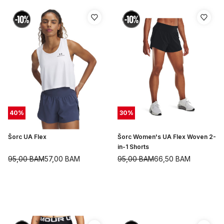
40
%
30
%
Šorc UA Flex
Šorc Women's UA Flex Woven 2-
in-1 Shorts
95,00
BAM
57,00
BAM
95,00
BAM
66,50
BAM