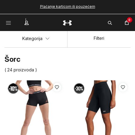
Plaćanje karticom ili pouzećem
0
Filteri
Kategorija
Šorc
( 24 proizvoda )