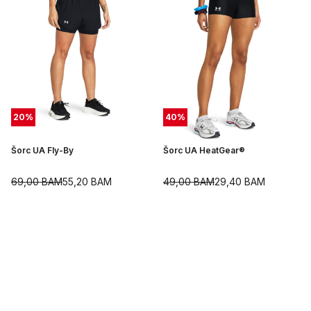
20
%
40
%
Šorc UA Fly-By
Šorc UA HeatGear®
69,00
BAM
55,20
BAM
49,00
BAM
29,40
BAM