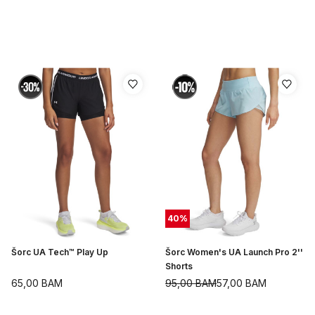
40
%
Šorc UA Tech™ Play Up
Šorc Women's UA Launch Pro 2''
Shorts
65,00
BAM
95,00
BAM
57,00
BAM