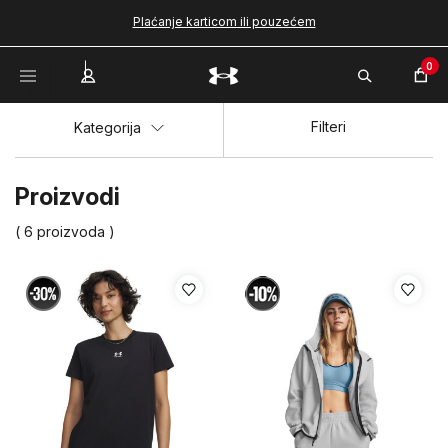
Plaćanje karticom ili pouzećem
0
Filteri
Kategorija
Proizvodi
( 6 proizvoda )