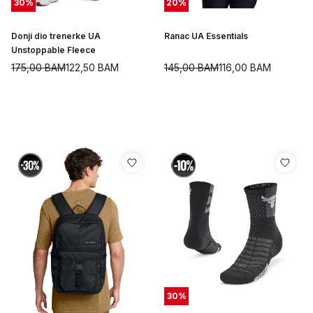
30
%
20
%
Donji dio trenerke UA
Ranac UA Essentials
Unstoppable Fleece
175,00
BAM
122,50
BAM
145,00
BAM
116,00
BAM
30
%