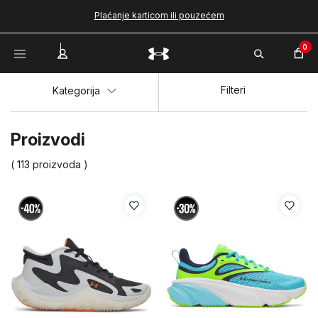
Plaćanje karticom ili pouzećem
0
Filteri
Kategorija
Proizvodi
( 113 proizvoda )