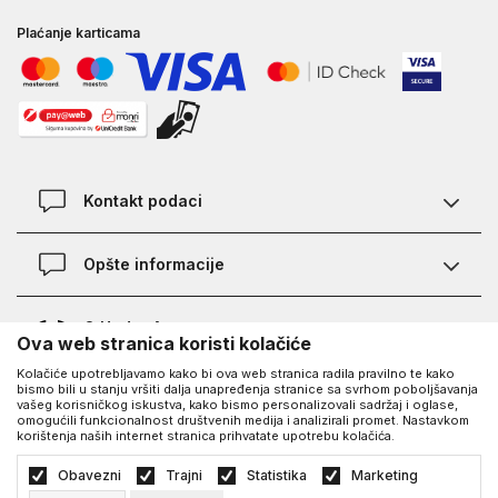
Plaćanje karticama
Kontakt podaci
Kontakt
Opšte informacije
Lokacije
Pravila KVANTUM PLUS programa
O Under Armour-u
Ova web stranica koristi kolačiće
Provjera statusa porudžbine
Kolačiće upotrebljavamo kako bi ova web stranica radila pravilno te kako
O nama - priča o UA
Najčešća pitanja
UA Social
bismo bili u stanju vršiti dalja unapređenja stranice sa svrhom poboljšavanja
vašeg korisničkog iskustva, kako bismo personalizovali sadržaj i oglase,
Saznajte više o UA
Kako kupiti
omogućili funkcionalnost društvenih medija i analizirali promet. Nastavkom
korištenja naših internet stranica prihvatate upotrebu kolačića.
Facebook
Karijera
Načini plaćanja
©2026
https://www.underarmour.ba/
, Izrada
NB SOFT
. Sva prava zadržana.
Obavezni
Trajni
Statistika
Marketing
Blog
Zamjena veličine i zamjena artikla
Politika privatnosti
Uslovi korišćenja