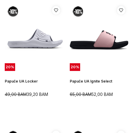
20
%
20
%
Papuče UA Locker
Papuče UA Ignite Select
49,00
BAM
39,20
BAM
65,00
BAM
52,00
BAM