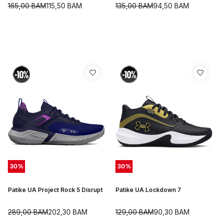
165,00
BAM
115,50
BAM
135,00
BAM
94,50
BAM
30
%
30
%
Patike UA Project Rock 5 Disrupt
Patike UA Lockdown 7
289,00
BAM
202,30
BAM
129,00
BAM
90,30
BAM