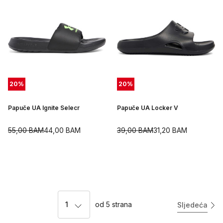
20
%
20
%
Papuče UA Ignite Selecr
Papuče UA Locker V
55,00
BAM
44,00
BAM
39,00
BAM
31,20
BAM
1
od
5
strana
Sljedeća