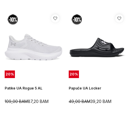
20
%
20
%
Patike UA Rogue 5 AL
Papuče UA Locker
109,00
BAM
87,20
BAM
49,00
BAM
39,20
BAM