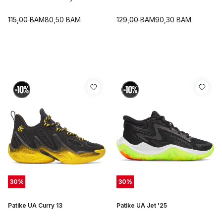
115,00
BAM
80,50
BAM
129,00
BAM
90,30
BAM
30
%
30
%
Patike UA Curry 13
Patike UA Jet '25