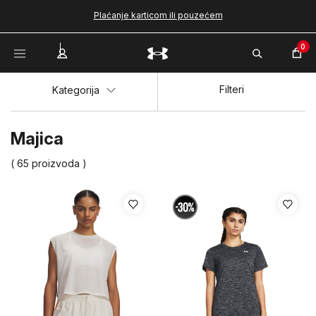
Plaćanje karticom ili pouzećem
0
Filteri
Kategorija
Majica
( 65 proizvoda )