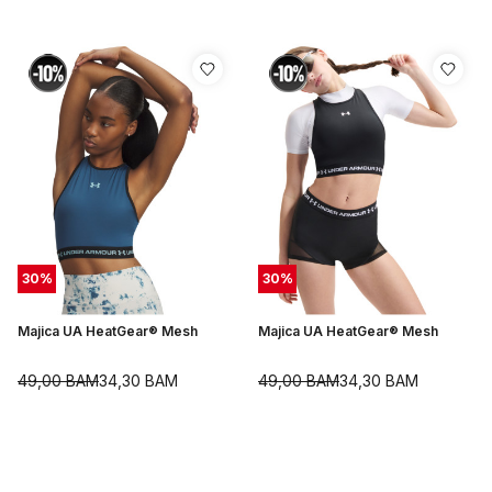
30
%
30
%
Majica UA HeatGear® Mesh
Majica UA HeatGear® Mesh
49,00
BAM
34,30
BAM
49,00
BAM
34,30
BAM