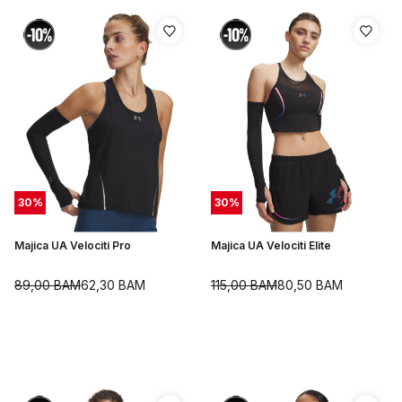
30
%
30
%
Majica UA Velociti Pro
Majica UA Velociti Elite
89,00
BAM
62,30
BAM
115,00
BAM
80,50
BAM