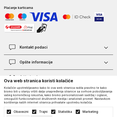
Plaćanje karticama
Kontakt podaci
Kontakt
Opšte informacije
Lokacije
Pravila KVANTUM PLUS programa
O Under Armour-u
Ova web stranica koristi kolačiće
Provjera statusa porudžbine
Kolačiće upotrebljavamo kako bi ova web stranica radila pravilno te kako
O nama - priča o UA
Najčešća pitanja
UA Social
bismo bili u stanju vršiti dalja unapređenja stranice sa svrhom poboljšavanja
vašeg korisničkog iskustva, kako bismo personalizovali sadržaj i oglase,
Saznajte više o UA
Kako kupiti
omogućili funkcionalnost društvenih medija i analizirali promet. Nastavkom
korištenja naših internet stranica prihvatate upotrebu kolačića.
Facebook
Karijera
Načini plaćanja
©2026
https://www.underarmour.ba/
, Izrada
NB SOFT
. Sva prava zadržana.
Obavezni
Trajni
Statistika
Marketing
Blog
Zamjena veličine i zamjena artikla
Politika privatnosti
Uslovi korišćenja