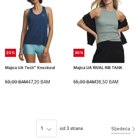
20
%
30
%
Majica UA Tech™ Knockout
Majica UA RIVAL RIB TANK
59,00
BAM
47,20
BAM
55,00
BAM
38,50
BAM
1
od
3
strana
Sljedeća