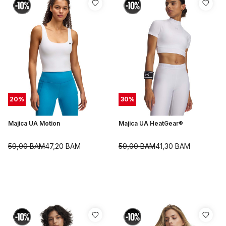
20
%
30
%
Majica UA Motion
Majica UA HeatGear®
59,00
BAM
47,20
BAM
59,00
BAM
41,30
BAM