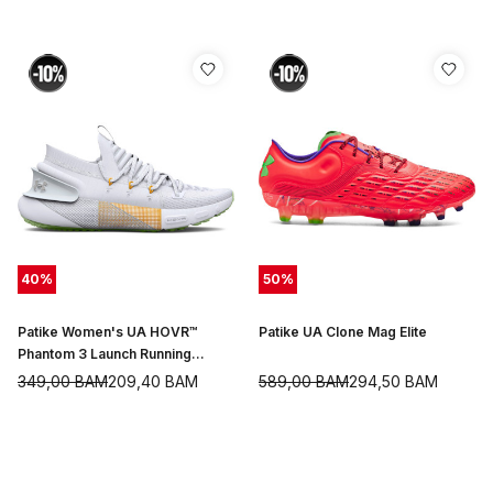
40
%
50
%
Patike Women's UA HOVR™
Patike UA Clone Mag Elite
Phantom 3 Launch Running
Shoes
349,00
BAM
209,40
BAM
589,00
BAM
294,50
BAM