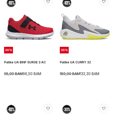
30
%
30
%
Patike UA BINF SURGE 3 AC
Patike UA CURRY 3Z
95,00
BAM
66,50
BAM
189,00
BAM
132,30
BAM