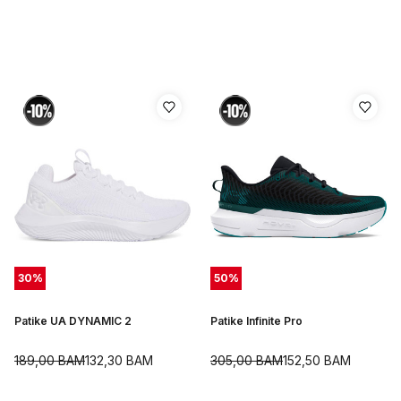
30
%
50
%
Patike UA DYNAMIC 2
Patike Infinite Pro
189,00
BAM
132,30
BAM
305,00
BAM
152,50
BAM