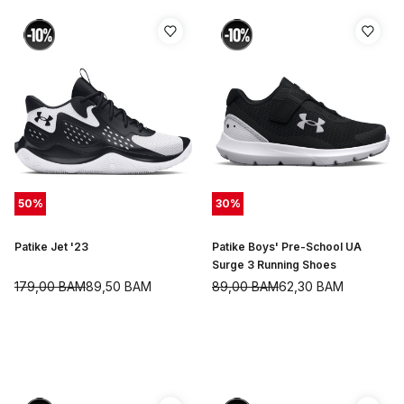
50
%
30
%
Patike Jet '23
Patike Boys' Pre-School UA
Surge 3 Running Shoes
179,00
BAM
89,50
BAM
89,00
BAM
62,30
BAM