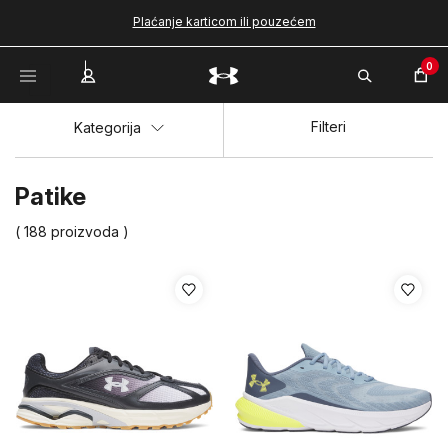
Plaćanje karticom ili pouzećem
0
Filteri
Kategorija
Patike
( 188 proizvoda )