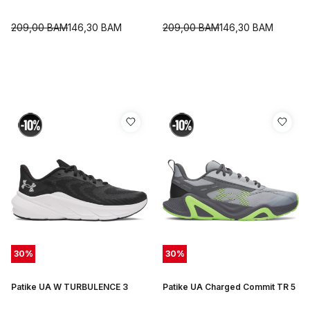
209,00
BAM
146,30
BAM
209,00
BAM
146,30
BAM
30
%
30
%
Patike UA W TURBULENCE 3
Patike UA Charged Commit TR 5