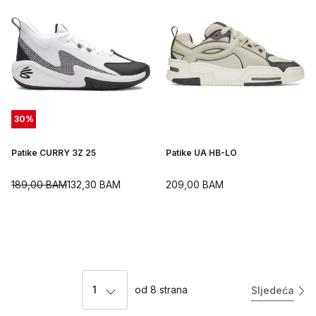
30
%
Patike CURRY 3Z 25
Patike UA HB-LO
189,00
BAM
132,30
BAM
209,00
BAM
1
od
8
strana
Sljedeća