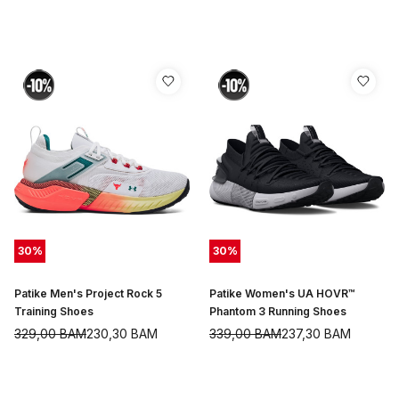
30
%
30
%
Patike Men's Project Rock 5
Patike Women's UA HOVR™
Training Shoes
Phantom 3 Running Shoes
329,00
BAM
230,30
BAM
339,00
BAM
237,30
BAM