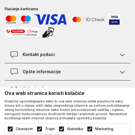
Plaćanje karticama
Kontakt podaci
Kontakt
Opšte informacije
Lokacije
Pravila KVANTUM PLUS programa
O Under Armour-u
Ova web stranica koristi kolačiće
Provjera statusa porudžbine
Kolačiće upotrebljavamo kako bi ova web stranica radila pravilno te kako
O nama - priča o UA
Najčešća pitanja
UA Social
bismo bili u stanju vršiti dalja unapređenja stranice sa svrhom poboljšavanja
vašeg korisničkog iskustva, kako bismo personalizovali sadržaj i oglase,
Saznajte više o UA
Kako kupiti
omogućili funkcionalnost društvenih medija i analizirali promet. Nastavkom
korištenja naših internet stranica prihvatate upotrebu kolačića.
Facebook
Karijera
Načini plaćanja
©2026
https://www.underarmour.ba/
, Izrada
NB SOFT
. Sva prava zadržana.
Obavezni
Trajni
Statistika
Marketing
Blog
Zamjena veličine i zamjena artikla
Politika privatnosti
Uslovi korišćenja