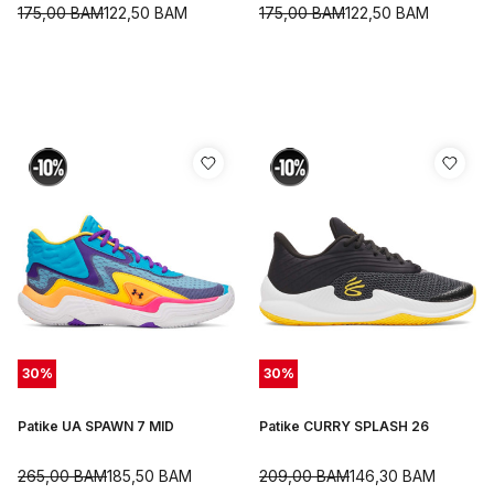
175,00
BAM
122,50
BAM
175,00
BAM
122,50
BAM
30
%
30
%
Patike UA SPAWN 7 MID
Patike CURRY SPLASH 26
265,00
BAM
185,50
BAM
209,00
BAM
146,30
BAM