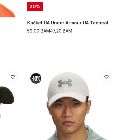
20
%
Kačket UA Under Armour UA Tactical
59,00
BAM
47,20
BAM