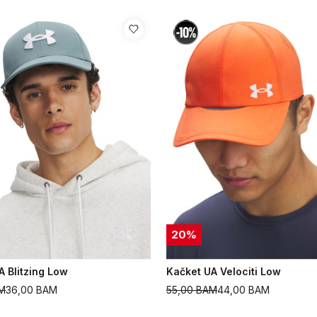
20
%
A Blitzing Low
Kačket UA Velociti Low
M
36,00
BAM
55,00
BAM
44,00
BAM