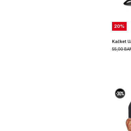
20
%
Kačket U
55,00
BA