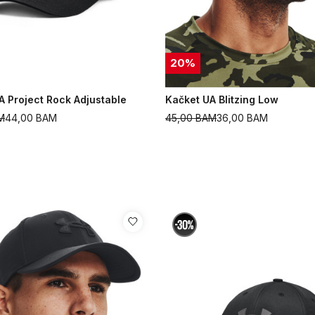
20
%
A Project Rock Adjustable
Kačket UA Blitzing Low
M
44,00
BAM
45,00
BAM
36,00
BAM