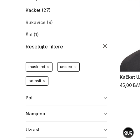
Kačket
(27)
Rukavice
(9)
Šal
(1)
Resetujte filtere
Znojnica
(2)
Traka za glavu
(2)
muskarci
unisex
Kaiš
(1)
Kačket U
odrasli
Vrećica
(2)
45,00
BA
Kapa
(15)
Pol
Podkapa
(1)
Namjena
Maska
(2)
Uzrast
Peškir
(1)