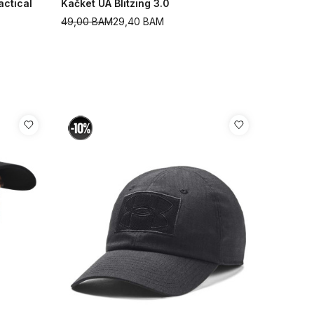
actical
Kačket UA Blitzing 3.0
49,00
BAM
29,40
BAM