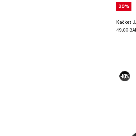
20
%
Kačket U
49,00
BA