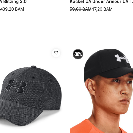
 Blitzing 3.0
Kačket UA Under Armour UA T
M
39,20
BAM
59,00
BAM
47,20
BAM