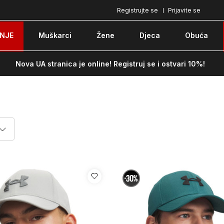
Registrujte se
Prijavite se
Pozovite nas na: 051/490-130
Besplatna do
NJE
Muškarci
Žene
Djeca
Obuća
Nova UA stranica je online! Registruj se i ostvari 10%!