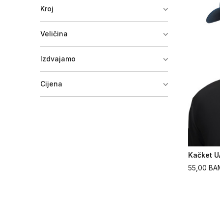
Neseser
(1)
Kroj
Veličina
Izdvajamo
Cijena
Kačket U
55,00
BA