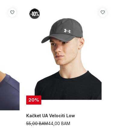
20
%
Kačket UA Velociti Low
55,00
BAM
44,00
BAM