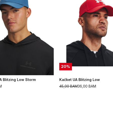
20
%
A Blitzing Low Storm
Kačket UA Blitzing Low
M
45,00
BAM
36,00
BAM