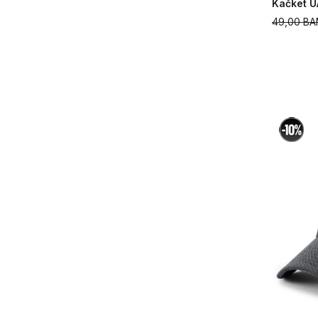
Kačket UA
49,00
BA