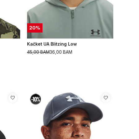
20
%
Kačket UA Blitzing Low
45,00
BAM
36,00
BAM