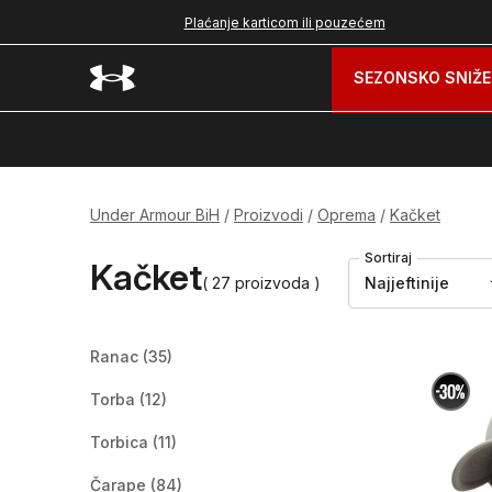
nad 99 BAM
Plaćanje karticom ili pouzećem
SEZONSKO SNIŽE
Under Armour BiH
Proizvodi
Oprema
Kačket
Sortiraj
Kačket
( 27 proizvoda )
Najjeftinije
Ranac
(35)
Torba
(12)
Torbica
(11)
Čarape
(84)