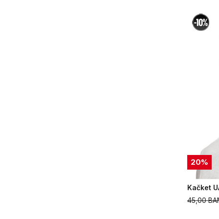
20
%
Kačket U
45,00
BA