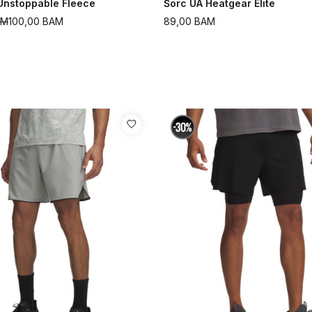
Unstoppable Fleece
Šorc UA Heatgear Elite
AM
100,00
BAM
89,00
BAM