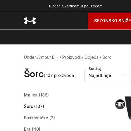
nad 99 BAM
Plaćanje karticom ili pouzećem
SEZONSKO SNIŽE
Under Armour BiH
Proizvodi
Odjeća
Šorc
Sortiraj
Šorc
( 107 proizvoda )
Najjeftinije
Majica
(186)
Šorc
(107)
Biciklističke
(2)
Bra
(40)