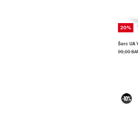
20
%
Šorc UA 
99,00
BA