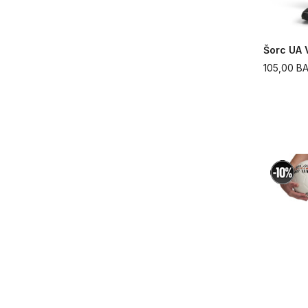
Šorc UA V
105,00
B