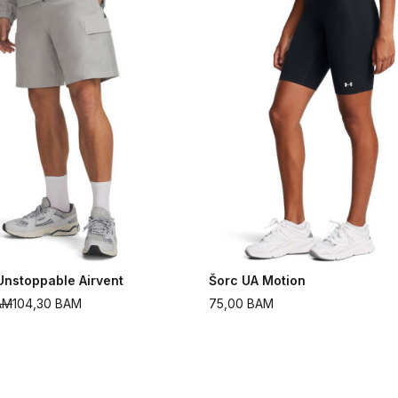
Unstoppable Airvent
Šorc UA Motion
AM
104,30
BAM
75,00
BAM