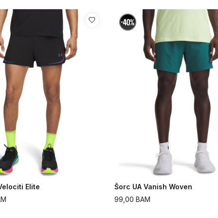
elociti Elite
Šorc UA Vanish Woven
AM
99,00
BAM