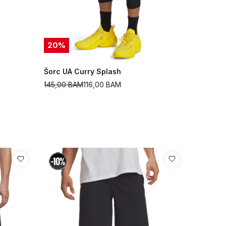
20
%
Šorc UA Curry Splash
145,00
BAM
116,00
BAM