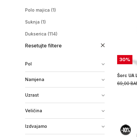
Polo majica
(1)
Suknja
(1)
Dukserica
(114)
Resetujte filtere
Donji dio trenerke
(99)
Helanke
(44)
30
%
Pol
Komplet trenerka
(11)
Šorc UA
Namjena
Šuškavac
(8)
69,00
BA
Jakna
(22)
Uzrast
Majica dugih rukava
(3)
Veličina
Pantalone
(1)
Izdvajamo
Donji veš
(23)