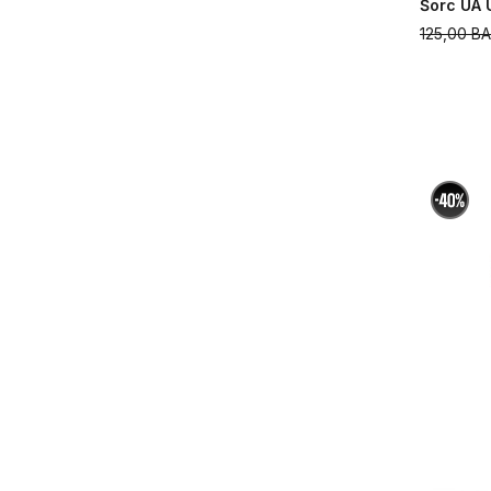
Šorc UA 
125,00
B