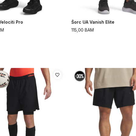
elociti Pro
Šorc UA Vanish Elite
AM
115,00
BAM