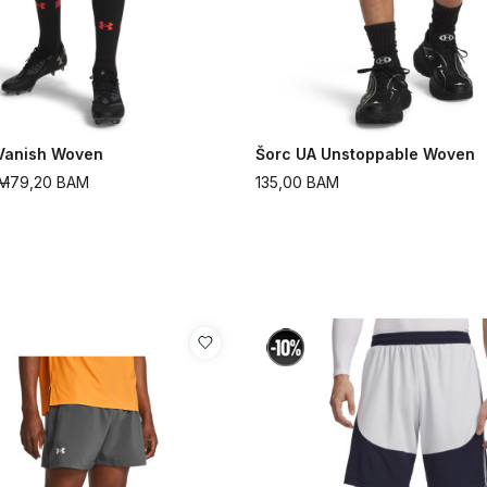
Vanish Woven
Šorc UA Unstoppable Woven
M
79,20
BAM
135,00
BAM