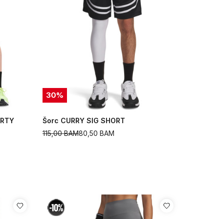
30
%
ORTY
Šorc CURRY SIG SHORT
115,00
BAM
80,50
BAM