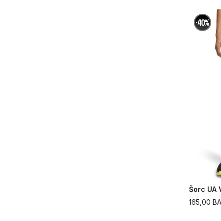
Šorc UA V
165,00
B