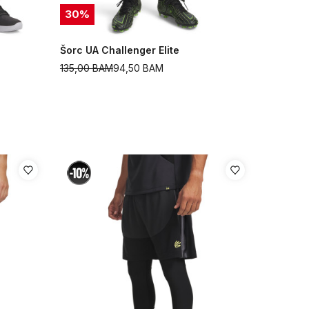
30
%
Šorc UA Challenger Elite
135,00
BAM
94,50
BAM