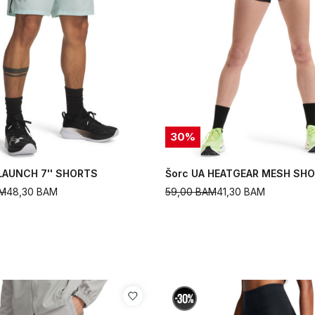
30
%
 LAUNCH 7'' SHORTS
Šorc UA HEATGEAR MESH SH
M
48,30
BAM
59,00
BAM
41,30
BAM