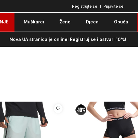
Registrujte se
Prijavite se
Pozovite nas na: 051/490-130
Besplatna do
NJE
Muškarci
Žene
Djeca
Obuća
Nova UA stranica je online! Registruj se i ostvari 10%!