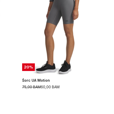
20
%
Šorc UA Motion
75,00
BAM
60,00
BAM