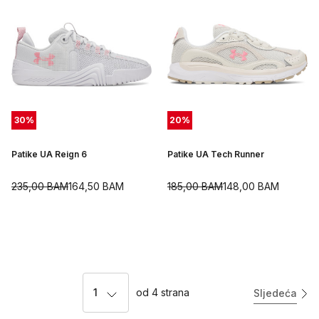
30
%
20
%
Patike UA Reign 6
Patike UA Tech Runner
235,00
BAM
164,50
BAM
185,00
BAM
148,00
BAM
1
od
4
strana
Sljedeća