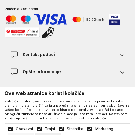
Plaćanje karticama
Kontakt podaci
Kontakt
Opšte informacije
Lokacije
Pravila KVANTUM PLUS programa
O Under Armour-u
Ova web stranica koristi kolačiće
Provjera statusa porudžbine
Kolačiće upotrebljavamo kako bi ova web stranica radila pravilno te kako
O nama - priča o UA
Najčešća pitanja
UA Social
bismo bili u stanju vršiti dalja unapređenja stranice sa svrhom poboljšavanja
vašeg korisničkog iskustva, kako bismo personalizovali sadržaj i oglase,
Saznajte više o UA
Kako kupiti
omogućili funkcionalnost društvenih medija i analizirali promet. Nastavkom
korištenja naših internet stranica prihvatate upotrebu kolačića.
Facebook
Karijera
Načini plaćanja
©2026
https://www.underarmour.ba/
, Izrada
NB SOFT
. Sva prava zadržana.
Obavezni
Trajni
Statistika
Marketing
Blog
Zamjena veličine i zamjena artikla
Politika privatnosti
Uslovi korišćenja