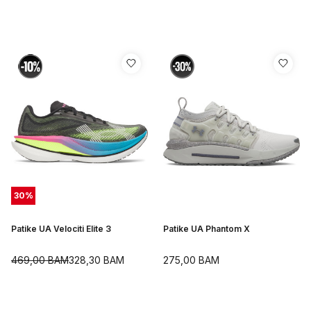
30
%
Patike UA Velociti Elite 3
Patike UA Phantom X
469,00
BAM
328,30
BAM
275,00
BAM