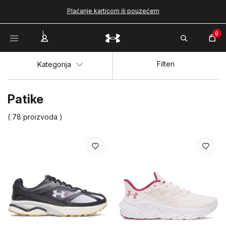
Plaćanje karticom ili pouzećem
0
Filteri
Kategorija
Patike
( 78 proizvoda )