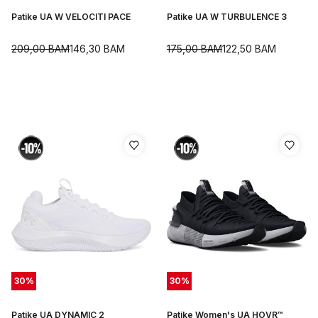
Patike UA W VELOCITI PACE
Patike UA W TURBULENCE 3
209,00
BAM
146,30
BAM
175,00
BAM
122,50
BAM
30
%
30
%
Patike UA DYNAMIC 2
Patike Women's UA HOVR™