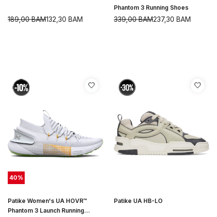
Phantom 3 Running Shoes
189,00
BAM
132,30
BAM
339,00
BAM
237,30
BAM
40
%
Patike Women's UA HOVR™
Patike UA HB-LO
Phantom 3 Launch Running