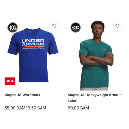
30
%
Majica UA Wordmark
Majica UA Heavyweight Armour
Label
55,00
BAM
38,50
BAM
89,00
BAM