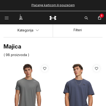
Plaćanje karticom ili pouzećem
0
Filteri
Kategorija
Majica
( 98 proizvoda )