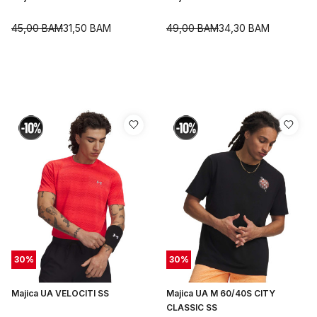
45,00
BAM
31,50
BAM
49,00
BAM
34,30
BAM
30
%
30
%
Majica UA VELOCITI SS
Majica UA M 60/40S CITY
CLASSIC SS