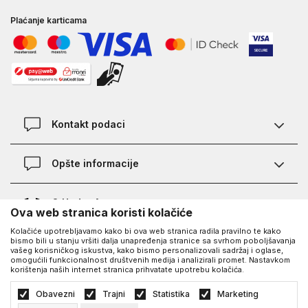
Plaćanje karticama
Kontakt podaci
Kontakt
Opšte informacije
Lokacije
Pravila KVANTUM PLUS programa
O Under Armour-u
Ova web stranica koristi kolačiće
Provjera statusa porudžbine
Kolačiće upotrebljavamo kako bi ova web stranica radila pravilno te kako
O nama - priča o UA
Najčešća pitanja
UA Social
bismo bili u stanju vršiti dalja unapređenja stranice sa svrhom poboljšavanja
vašeg korisničkog iskustva, kako bismo personalizovali sadržaj i oglase,
Saznajte više o UA
Kako kupiti
omogućili funkcionalnost društvenih medija i analizirali promet. Nastavkom
korištenja naših internet stranica prihvatate upotrebu kolačića.
Facebook
Karijera
Načini plaćanja
©2026
https://www.underarmour.ba/
, Izrada
NB SOFT
. Sva prava zadržana.
Obavezni
Trajni
Statistika
Marketing
Blog
Zamjena veličine i zamjena artikla
Politika privatnosti
Uslovi korišćenja