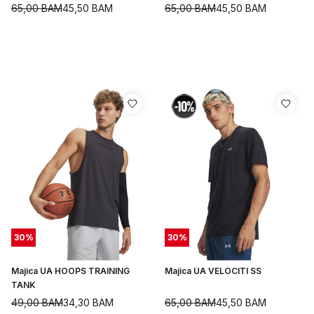
65,00
BAM
45,50
BAM
65,00
BAM
45,50
BAM
30
%
30
%
Majica UA HOOPS TRAINING
Majica UA VELOCITI SS
TANK
49,00
BAM
34,30
BAM
65,00
BAM
45,50
BAM