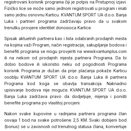
registrovani korisnik programa čiji je potpis na Pristupnoj izjavi.
Fizičko lice se može samo jednom registrovati u program i imati
samo jednu osnovnu Karticu. KVANTUM SPORT UA d.o.o. Banja
Luka i partneri programa zadržavaju pravo da u svakom
trenutku provjere identitet donosioca Kartice.
Spisak aktuelnih partnera kao i lista odabranih prodajnih mesta
na kojima važi Program, način registracije, sakupljanje bodova i
benefiti programa se mogu provjeriti na www.kvantumplus.com
ili na nekom od prodajnih mjesta partnera Programa. Da bi
dobio bodove ili iskoristio neku od pogodnosti Programa
korisnik Programa je dužan da prije plaćanja pokaže Karticu
osoblju KVANTUM SPORT UA d.o.o. Banja Luka ili partnera
Programa kod koga se obavlja transakcija. Naknadno
upisivanje bodova nije moguće. KVANTUM SPORT UA d.o.o.
Banja Luka zadržava pravo da dodjeljuje, mijenja i poništi
benefite programa po vlastitoj procjeni.
Nakon svake kupovine u radnjama partnera programa član
osvaja 1 bod na svake potrošene 2,5 KM. Svaki dobijeni bod
(bonus) se u zavisnosti od trenutnog statusa člana, konvertuje