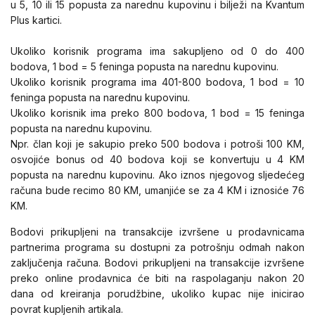
u 5, 10 ili 15 popusta za narednu kupovinu i bilježi na Kvantum
Plus kartici.
Ukoliko korisnik programa ima sakupljeno od 0 do 400
bodova, 1 bod = 5 feninga popusta na narednu kupovinu.
Ukoliko korisnik programa ima 401-800 bodova, 1 bod = 10
feninga popusta na narednu kupovinu.
Ukoliko korisnik ima preko 800 bodova, 1 bod = 15 feninga
popusta na narednu kupovinu.
Npr. član koji je sakupio preko 500 bodova i potroši 100 KM,
osvojiće bonus od 40 bodova koji se konvertuju u 4 KM
popusta na narednu kupovinu. Ako iznos njegovog sljedećeg
računa bude recimo 80 KM, umanjiće se za 4 KM i iznosiće 76
KM.
Bodovi prikupljeni na transakcije izvršene u prodavnicama
partnerima programa su dostupni za potrošnju odmah nakon
zaključenja računa. Bodovi prikupljeni na transakcije izvršene
preko online prodavnica će biti na raspolaganju nakon 20
dana od kreiranja porudžbine, ukoliko kupac nije inicirao
povrat kupljenih artikala.