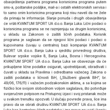
obavještenja partnera programa korisnicima programa putem
sms-a, poštanske pošiljke, mail-a i ostalih elektronskih servisa i
to samo onim korisnicima programa koji nisu naveli da ne žele
da primaju te informacije. Slanje ponuda i drugih obavještenja
će vršiti KVANTUM SPORT UA d.o.o. Banja Luka. Lični podaci o
korisnicima programa se ne razmjenjuju sa drugim korisnicima,
u skladu sa Zakonom o zaštiti ličnih podataka. Korisnik
programa je saglasan da se njegovi lični podaci i podaci o
kupovinama čuvaju u centralnoj bazi kompanije KVANTUM
SPORT UA d.o.o. Banja Luka u sjedištu privrednog društva,
Bulevar srpske vojske 8, Banja Luka, Bosna i Hercegovina.
KVANTUM SPORT UA d.o.o. Banja Luka se obavezuje da će
prikupljene lične podatke osigurati, upotrebljavati, obrađivati i
čuvati u skladu sa Pravilima i odredbama važećeg Zakona o
zaštiti podataka o ličnosti BiH, („Službeni glasnik BIH“, br.
49/06, 176/11) i važećim podzakonskim aktima, a sa kojima se
fizičko lice svojom slobodnom voljom saglašava, što potvrđuje
svojeručnim potpisom na Pristupnoj izjavi i svoj pristanak može
u svakom trenutku opozvati. U slučaju povrede prava, lice ima
pravo da se obrati društvu KVANTUM SPORT UA d.o.o. Banja
Luka kao kontroloru ličnih podataka i ima pravo na uvid i kopiju