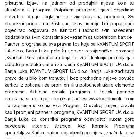
pristupnu izjavu na jednom od prodajnih mjesta koja su
uključena u program. Potpisom pristupne izjave pojedinac
potvrđuje da je saglasan sa svim pravilima programa. Svi
obavezni podaci na Pristupnoj izjavi moraju biti popunjeni i
pojedinac odgovara za istinitost i tačnost svih navedenih
podataka na svim obrascima povezanim sa upotrebom kartice.
Partneri programa su sva pravna lica koja sa KVANTUM SPORT
UA d.o.o. Banja Luka potpišu ugovor o zajedničkoj promociji
„Kvantum Plus“ programa i koja će vršiti funkciju prikupljanja i
obrade podataka u ime i za račun KVANTUM SPORT UA d.o.o.
Banja Luka. KVANTUM SPORT UA d.o.o. Banja Luka zadržava
pravo da u bilo kom trenutku i bez prethodne najave povuče
karticu iz opticaja i da promijeni ili u potpunosti ukine elemente
programa. Aktuelna pravila programa i spisak partnera
programa su dostupni na internet adresi www.kvantumplus.com
i u radnjama u kojima važi Program. O svakoj izmjeni pravila
kao i promjeni partnera programa, KVANTUM SPORT UA d.o.o.
Banja Luka će korisnika programa obavijestiti putem gore
navedene internet stranice. Ako korisnik Programa
upotrebljava Karticu nakon objavljenih promjena, znači da je sa