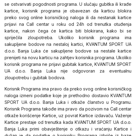
se ostvarivati pogodnosti programa. U slučaju gubitka ili krađe
kartice, korisnik programa je obavezan da karticu blokira
preko svog online korisničkog naloga ili da nestanak kartice
prijavi na Call centar u roku od 24h od trenutka otuđenja
kartice, nakon čega će kartica biti blokirana, kako bi se
spriječila zloupotreba. Ukoliko korisnik programa ima
sakupljene bodove na nestaloj kartici, KVANTUM SPORT UA
d.o.o. Banja Luka će sakupljene bodove sa nestale kartice
prenijeti na novu karticu na zahtjev korisnika programa. Ukoliko
korisnik programa ne prijavi gubitak kartice, KVANTUM SPORT
UA d.o.o. Banja Luka nije odgovoran za eventualnu
zloupotrebu i gubitak bodova.
Korisnik Programa ima pravo da preko svog online korisničkog
naloga izmeni podatke koje je prethodno dostavio KVANTUM
SPORT UA d.o.o. Banja Luka i otkaže članstvo u Programu.
Korisnik Programa takođe ima pravo da pozivom na Call centar
otkaže korišćenje Kartice, uz povrat Kartice izdavaču. Važenje
Kartice prestaje od trenutka kada KVANTUM SPORT UA d.o.o.
Banja Luka primi obavještenje o otkazu i vraćanju Kartice i
dužan je da podatke o korisniku Programa izbriše iz baze