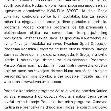
svojih podataka. Podaci o korisnicima programa mogu se slati
ugovornim obrađivačima KVANTUM SPORT UA d.o.o. Banja
Luka kao kontrolora zbirke ličnih podataka, koji za njegov
račun i u njegovo ime obrađuju lične podatke o korisniku
programa. Podaci korisnika programa će biti preneseni u
elektronskom obliku na server kod kompanije/hosting
provajdera Hetzner Online GmbH sa sjedištem u Njemačkoj a u
svrhu čuvanja Podataka na nivou Kvantum Sport Grupacije.
Podacima korisnika Programa će imati pristup društvo Omega
Business Development d.o.o. iz Beograda, R Srbija, a u svrhu
izrade i održavanje sistema za funkcionisanje Programa.
Pristup Vašim ličnim podacima mogu imati i privredna društva
koja se bave održavanjem sistema kluba potrošača i slanjem
personaliziranih sms poruka, a čije podatke možete naći na
web stranici www.kvantumplus.com
Podaci o korisnicima programa će se čuvati do opoziva Kartice
od strane imaoca ili do opoziva Programa nakon čega će se
izvršiti trajno brisanje Podataka korisnika programa. Osnovna
Kartica nije prenosiva na drugo lice i može je koristiti isključivo