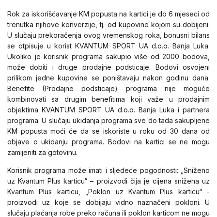
Rok za iskorišćavanje KM popusta na kartici je do 6 mjeseci od
trenutka njihove konverzije, tj. od kupovine kojom su dobijeni.
U slučaju prekoračenja ovog vremenskog roka, bonusni bilans
se otpisuje u korist KVANTUM SPORT UA d.o.o. Banja Luka.
Ukoliko je korisnik programa sakupio više od 2000 bodova,
može dobiti i druge prodajne podsticaje. Bodovi osvojeni
prilikom jedne kupovine se poništavaju nakon godinu dana.
Benefite (Prodajne podsticaje) programa nije moguće
kombinovati sa drugim benefitima koji važe u prodajnim
objektima KVANTUM SPORT UA d.o.o. Banja Luka i partnera
programa. U slučaju ukidanja programa sve do tada sakupljene
KM popusta moći će da se iskoriste u roku od 30 dana od
objave o ukidanju programa. Bodovi na kartici se ne mogu
zamijeniti za gotovinu.
Korisnik programa može imati i sljedeće pogodnosti: „Sniženo
uz Kvantum Plus karticu“ – proizvodi čija je cijena snižena uz
Kvantum Plus karticu, „Poklon uz Kvantum Plus karticu“ -
proizvodi uz koje se dobijaju vidno naznačeni pokloni. U
slučaju plaćanja robe preko računa ili poklon karticom ne mogu