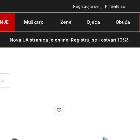
Registrujte se
Prijavite se
Pozovite nas na: 051/490-130
Besplatna do
NJE
Muškarci
Žene
Djeca
Obuća
Nova UA stranica je online! Registruj se i ostvari 10%!