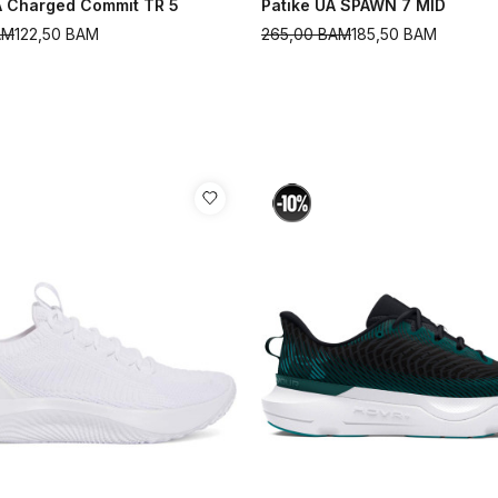
A Charged Commit TR 5
Patike UA SPAWN 7 MID
AM
122,50
BAM
265,00
BAM
185,50
BAM