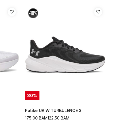
30
%
Patike UA W TURBULENCE 3
175,00
BAM
122,50
BAM