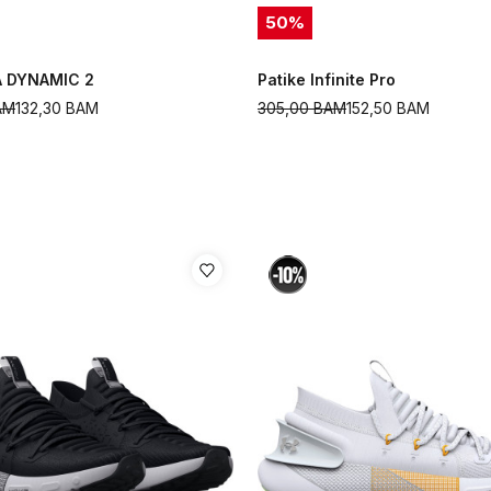
50
%
A DYNAMIC 2
Patike Infinite Pro
AM
132,30
BAM
305,00
BAM
152,50
BAM