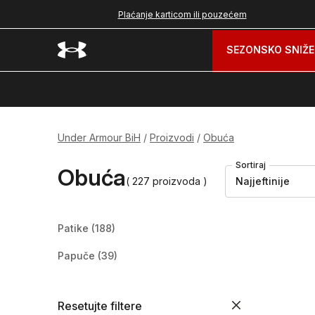
nad 99 BAM
Plaćanje karticom ili pouzećem
SEZONSKO SNIŽE
Under Armour BiH
Proizvodi
Obuća
Sortiraj
Obuća
( 227 proizvoda )
Najjeftinije
Patike
(188)
Papuče
(39)
Resetujte filtere