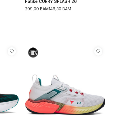
Patike CURRY SPLASH 26
209,00
BAM
146,30
BAM