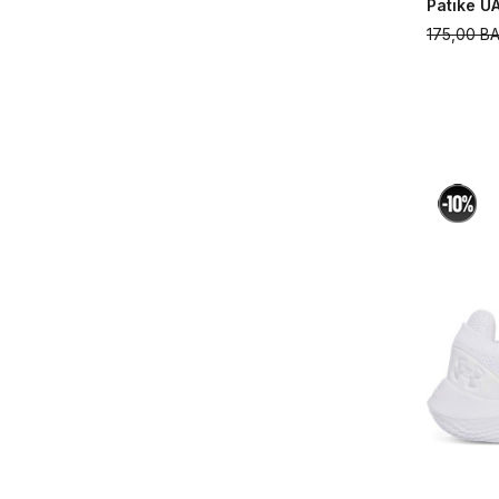
Patike U
175,00
B