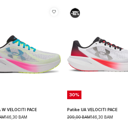
30
%
A W VELOCITI PACE
Patike UA VELOCITI PACE
AM
146,30
BAM
209,00
BAM
146,30
BAM