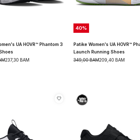
40
%
omen's UA HOVR™ Phantom 3
Patike Women's UA HOVR™ Ph
 Shoes
Launch Running Shoes
AM
237,30
BAM
349,00
BAM
209,40
BAM