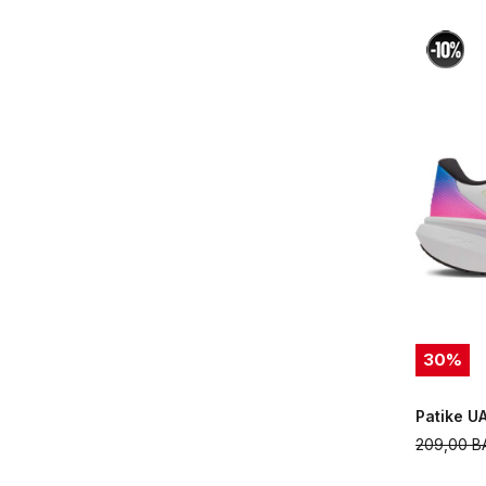
30
%
Patike U
209,00
B