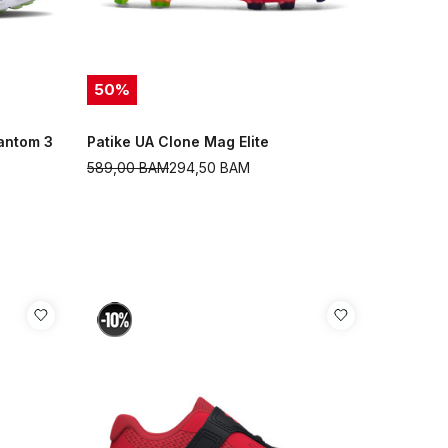
50
%
antom 3
Patike UA Clone Mag Elite
589,00
BAM
294,50
BAM