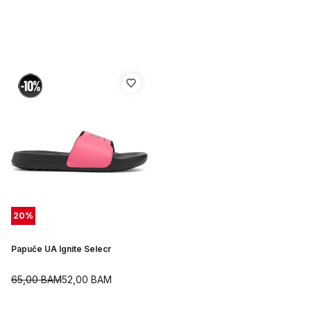
20
%
Papuče UA Ignite Selecr
65,00
BAM
52,00
BAM