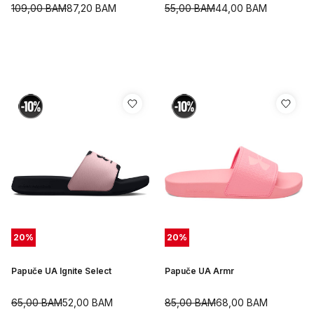
109,00
BAM
87,20
BAM
55,00
BAM
44,00
BAM
20
%
20
%
Papuče UA Ignite Select
Papuče UA Armr
65,00
BAM
52,00
BAM
85,00
BAM
68,00
BAM