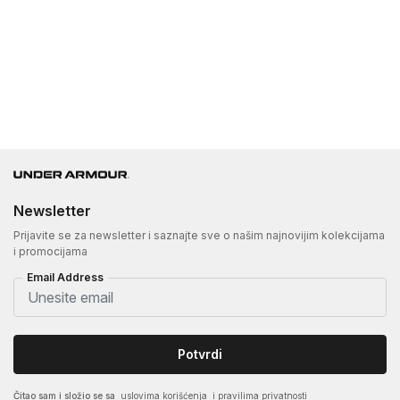
Newsletter
Prijavite se za newsletter i saznajte sve o našim najnovijim kolekcijama
i promocijama
Email Address
Potvrdi
Čitao sam i složio se sa
uslovima korišćenja
i pravilima privatnosti