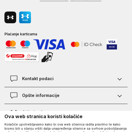
Plaćanje karticama
Kontakt podaci
Kontakt
Opšte informacije
Lokacije
Pravila KVANTUM PLUS programa
O Under Armour-u
Ova web stranica koristi kolačiće
Provjera statusa porudžbine
Kolačiće upotrebljavamo kako bi ova web stranica radila pravilno te kako
O nama - priča o UA
Najčešća pitanja
UA Social
bismo bili u stanju vršiti dalja unapređenja stranice sa svrhom poboljšavanja