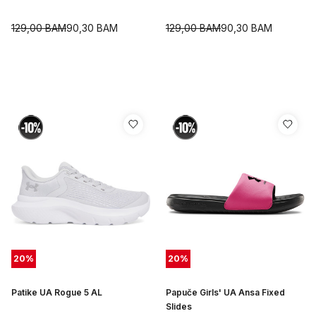
129,00
BAM
90,30
BAM
129,00
BAM
90,30
BAM
20
%
20
%
Patike UA Rogue 5 AL
Papuče Girls' UA Ansa Fixed
Slides