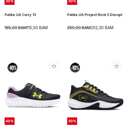
30
%
30
%
Patike UA Curry 13
Patike UA Project Rock 5 Disrupt
165,00
BAM
115,50
BAM
289,00
BAM
202,30
BAM
40
%
30
%