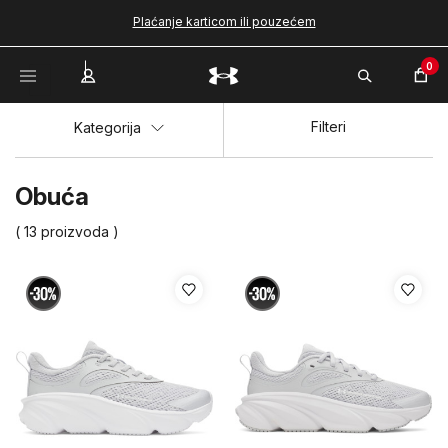
Plaćanje karticom ili pouzećem
0
Filteri
Kategorija
Obuća
( 13 proizvoda )