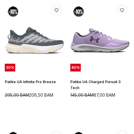
30
%
40
%
Patike UA Infinite Pro Breeze
Patike UA Charged Pursuit 3
Tech
295,00
BAM
206,50
BAM
145,00
BAM
87,00
BAM