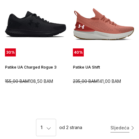
30
%
40
%
Patike UA Charged Rogue 3
Patike UA Shift
155,00
BAM
108,50
BAM
235,00
BAM
141,00
BAM
1
od
2
strana
Sljedeća