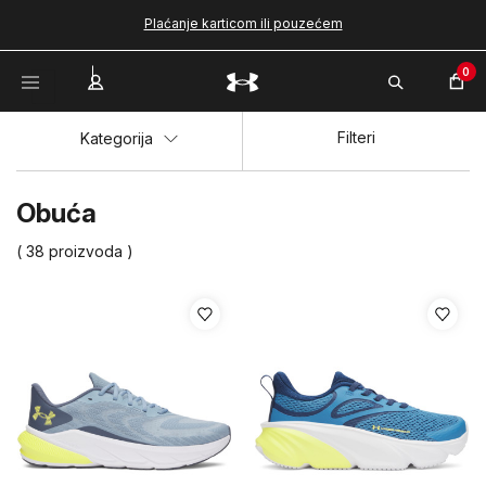
Plaćanje karticom ili pouzećem
0
Filteri
Kategorija
Obuća
( 38 proizvoda )