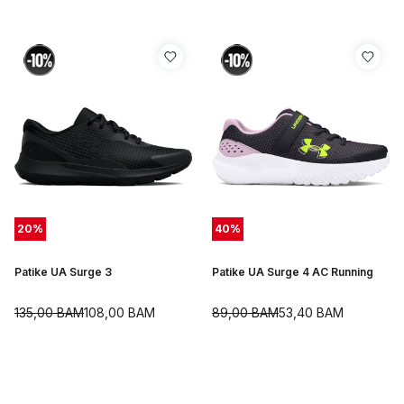
20
%
40
%
Patike UA Surge 3
Patike UA Surge 4 AC Running
135,00
BAM
108,00
BAM
89,00
BAM
53,40
BAM