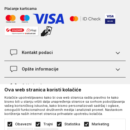
Plaćanje karticama
Kontakt podaci
Kontakt
Opšte informacije
Lokacije
Pravila KVANTUM PLUS programa
O Under Armour-u
Ova web stranica koristi kolačiće
Provjera statusa porudžbine
Kolačiće upotrebljavamo kako bi ova web stranica radila pravilno te kako
O nama - priča o UA
Najčešća pitanja
UA Social
bismo bili u stanju vršiti dalja unapređenja stranice sa svrhom poboljšavanja
vašeg korisničkog iskustva, kako bismo personalizovali sadržaj i oglase,
Saznajte više o UA
Kako kupiti
omogućili funkcionalnost društvenih medija i analizirali promet. Nastavkom
korištenja naših internet stranica prihvatate upotrebu kolačića.
Facebook
Karijera
Načini plaćanja
©2026
https://www.underarmour.ba/
, Izrada
NB SOFT
. Sva prava zadržana.
Obavezni
Trajni
Statistika
Marketing
Blog
Zamjena veličine i zamjena artikla
Politika privatnosti
Uslovi korišćenja