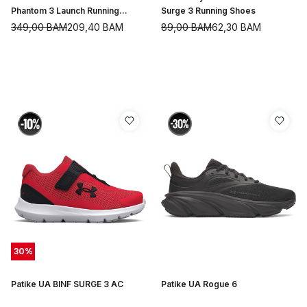
Phantom 3 Launch Running
Surge 3 Running Shoes
Shoes
349,00
BAM
209,40
BAM
89,00
BAM
62,30
BAM
30
%
Patike UA BINF SURGE 3 AC
Patike UA Rogue 6