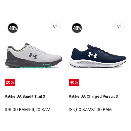
20
%
40
%
Patike UA Bandit Trail 3
Patike UA Charged Pursuit 3
199,00
BAM
159,20
BAM
135,00
BAM
81,00
BAM