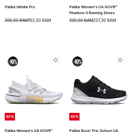
Patike Infinite Pro
Patike Women's UA HOVR™
Phantom 3 Running Shoes
305,00
BAM
152,50
BAM
339,00
BAM
237,30
BAM
40
%
30
%
Patike Women's UA HOVR™
Patike Boys' Pre-School UA