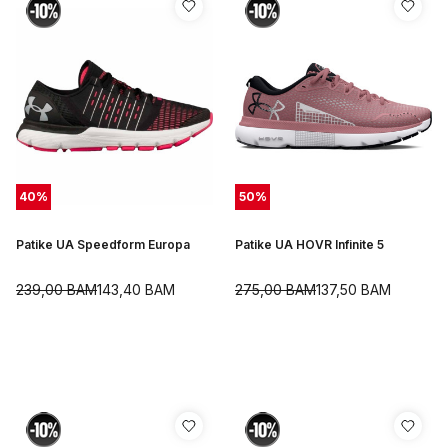
40
%
50
%
Patike UA Speedform Europa
Patike UA HOVR Infinite 5
239,00
BAM
143,40
BAM
275,00
BAM
137,50
BAM