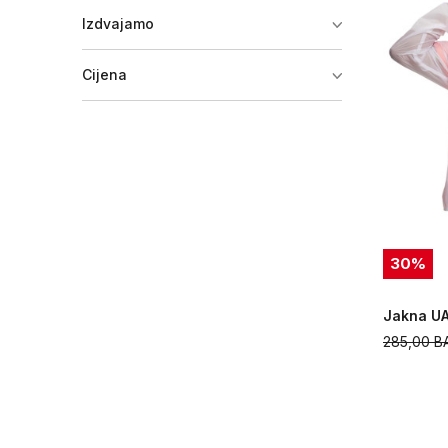
Izdvajamo
Cijena
30
%
Jakna UA
285,00
B