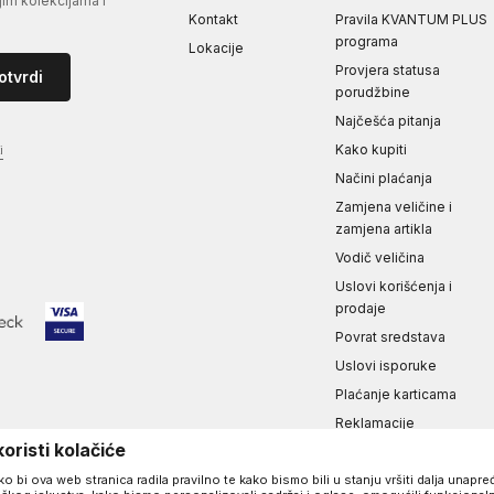
jim kolekcijama i
Kontakt
Pravila KVANTUM PLUS
programa
Lokacije
Provjera statusa
otvrdi
porudžbine
Najčešća pitanja
Kako kupiti
i
Načini plaćanja
Zamjena veličine i
zamjena artikla
Vodič veličina
Uslovi korišćenja i
prodaje
Povrat sredstava
Uslovi isporuke
Plaćanje karticama
Reklamacije
oristi kolačiće
Izjava o privatnosti i
sigurnosti podataka
 bi ova web stranica radila pravilno te kako bismo bili u stanju vršiti dalja unapr