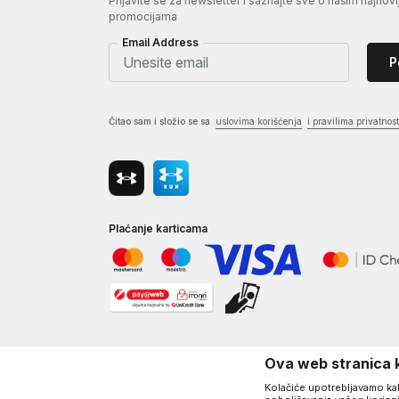
Prijavite se za newsletter i saznajte sve o našim najnovi
promocijama
Email Address
P
Čitao sam i složio se sa
uslovima korišćenja
i pravilima privatnost
Plaćanje karticama
Ova web stranica k
Kolačiće upotrebljavamo kako