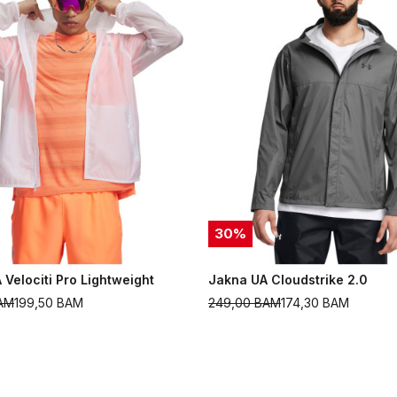
30
%
 Velociti Pro Lightweight
Jakna UA Cloudstrike 2.0
AM
199,50
BAM
249,00
BAM
174,30
BAM