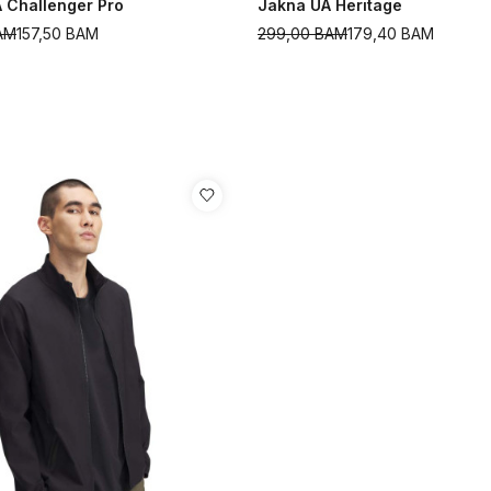
 Challenger Pro
Jakna UA Heritage
AM
157,50
BAM
299,00
BAM
179,40
BAM