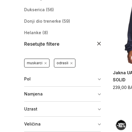
Dukserica
(56)
Donji dio trenerke
(59)
Helanke
(8)
Resetujte filtere
Komplet trenerka
(6)
Šuškavac
(7)
muskarci
odrasli
Jakna
(13)
Jakna U
Majica dugih rukava
(2)
Pol
SOLID
239,00
B
Donji veš
(21)
Namjena
Aktivni veš - donji dio
(3)
Uzrast
Veličina