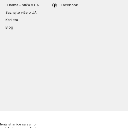
O nama - priča o UA
Facebook
Saznajte više o UA
Karijera
Blog
eđenja stranice sa svrhom