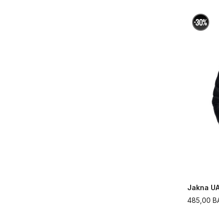
Jakna U
485,00
B