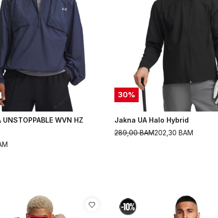
30
%
A UNSTOPPABLE WVN HZ
Jakna UA Halo Hybrid
289,00
BAM
202,30
BAM
AM