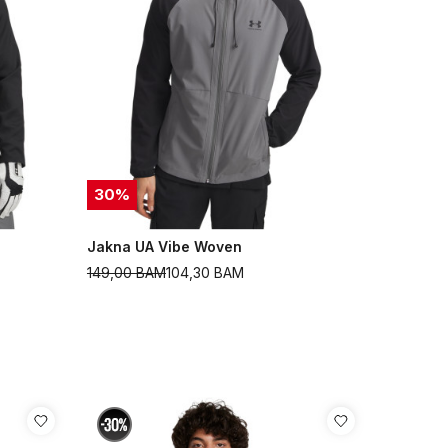
30
%
Jakna UA Vibe Woven
149,00
BAM
104,30
BAM