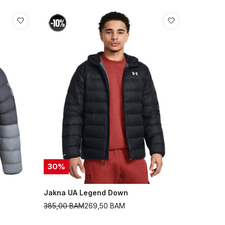
30
%
Jakna UA Legend Down
385,00
BAM
269,50
BAM