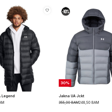
30
%
A Legend
Jakna UA Jckt
AM
355,00
BAM
248,50
BAM