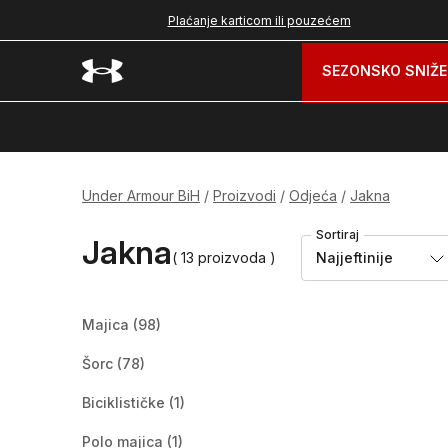
nad 99 BAM
Plaćanje karticom ili pouzećem
SEZONSKO SNIŽE
Under Armour BiH
Proizvodi
Odjeća
Jakna
Sortiraj
Jakna
( 13 proizvoda )
Najjeftinije
Majica
(98)
Šorc
(78)
Biciklističke
(1)
Polo majica
(1)