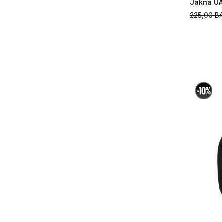
Jakna UA
225,00
B