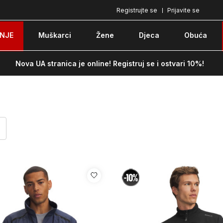
Registrujte se
Prijavite se
Pozovite nas na: 051/490-130
Besplatna do
NJE
Muškarci
Žene
Djeca
Obuća
Nova UA stranica je online! Registruj se i ostvari 10%!