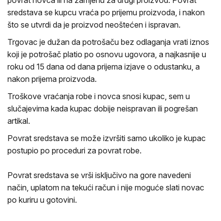
povrat novca ili na zamjenu za drugi proizvod. Povrat
sredstava se kupcu vraća po prijemu proizvoda, i nakon
što se utvrdi da je proizvod neoštećen i ispravan.
Trgovac je dužan da potrošaču bez odlaganja vrati iznos
koji je potrošač platio po osnovu ugovora, a najkasnije u
roku od 15 dana od dana prijema izjave o odustanku, a
nakon prijema proizvoda.
Troškove vraćanja robe i novca snosi kupac, sem u
slučajevima kada kupac dobije neispravan ili pogrešan
artikal.
Povrat sredstava se može izvršiti samo ukoliko je kupac
postupio po proceduri za povrat robe.
Povrat sredstava se vrši isključivo na gore navedeni
način, uplatom na tekući račun i nije moguće slati novac
po kuriru u gotovini.