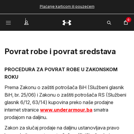
Plaćanje karticom ili pouzećem
0
Povrat robe i povrat sredstava
PROCEDURA ZA POVRAT ROBE U ZAKONSKOM
ROKU
Prema Zakonu o zaštiti potrošača BiH (Službeni glasnik
BiH, br. 25/06) i Zakonu o zaštiti potrošača RS (Službeni
glasnik 6/12, 63/14) kupovina preko naše prodajne
internet stranice
www.underarmour.ba
smatra
prodajom na daljinu.
Zakon za slučaj prodaje na daljinu ustanovljava pravo