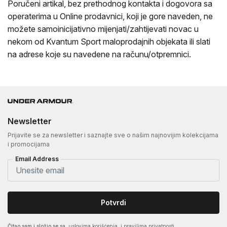
Poručeni artikal, bez prethodnog kontakta i dogovora sa
operaterima u Online prodavnici, koji je gore naveden, ne
možete samoinicijativno mijenjati/zahtijevati novac u
nekom od Kvantum Sport maloprodajnih objekata ili slati
na adrese koje su navedene na računu/otpremnici.
Newsletter
Prijavite se za newsletter i saznajte sve o našim najnovijim kolekcijama
i promocijama
Email Address
Potvrdi
Čitao sam i složio se sa
uslovima korišćenja
i pravilima privatnosti