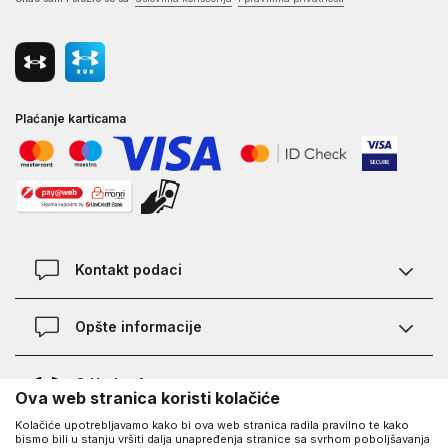
Plaćanje karticama
Kontakt podaci
Kontakt
Opšte informacije
Lokacije
Pravila KVANTUM PLUS programa
O Under Armour-u
Ova web stranica koristi kolačiće
Provjera statusa porudžbine
Kolačiće upotrebljavamo kako bi ova web stranica radila pravilno te kako
O nama - priča o UA
Najčešća pitanja
bismo bili u stanju vršiti dalja unapređenja stranice sa svrhom poboljšavanja
UA Social