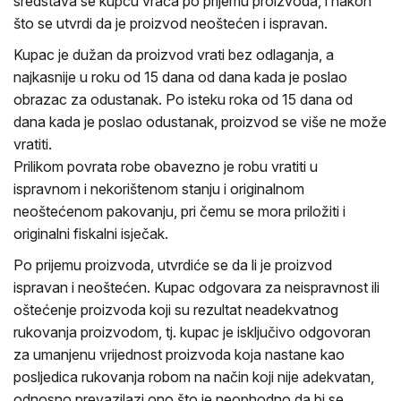
sredstava se kupcu vraća po prijemu proizvoda, i nakon
što se utvrdi da je proizvod neoštećen i ispravan.
Kupac je dužan da proizvod vrati bez odlaganja, a
najkasnije u roku od 15 dana od dana kada je poslao
obrazac za odustanak. Po isteku roka od 15 dana od
dana kada je poslao odustanak, proizvod se više ne može
vratiti.
Prilikom povrata robe obavezno je robu vratiti u
ispravnom i nekorištenom stanju i originalnom
neoštećenom pakovanju, pri čemu se mora priložiti i
originalni fiskalni isječak.
Po prijemu proizvoda, utvrdiće se da li je proizvod
ispravan i neoštećen. Kupac odgovara za neispravnost ili
oštećenje proizvoda koji su rezultat neadekvatnog
rukovanja proizvodom, tj. kupac je isključivo odgovoran
za umanjenu vrijednost proizvoda koja nastane kao
posljedica rukovanja robom na način koji nije adekvatan,
odnosno prevazilazi ono što je neophodno da bi se