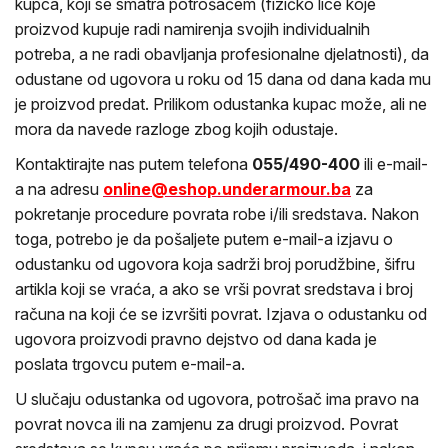
kupca, koji se smatra potrošačem (fizičko lice koje
proizvod kupuje radi namirenja svojih individualnih
potreba, a ne radi obavljanja profesionalne djelatnosti), da
odustane od ugovora u roku od 15 dana od dana kada mu
je proizvod predat. Prilikom odustanka kupac može, ali ne
mora da navede razloge zbog kojih odustaje.
Kontaktirajte nas putem telefona
055/490-400
ili e-mail-
a na adresu
online@eshop.underarmour.ba
za
pokretanje procedure povrata robe i/ili sredstava. Nakon
toga, potrebo je da pošaljete putem e-mail-a izjavu o
odustanku od ugovora koja sadrži broj porudžbine, šifru
artikla koji se vraća, a ako se vrši povrat sredstava i broj
računa na koji će se izvršiti povrat. Izjava o odustanku od
ugovora proizvodi pravno dejstvo od dana kada je
poslata trgovcu putem e-mail-a.
U slučaju odustanka od ugovora, potrošač ima pravo na
povrat novca ili na zamjenu za drugi proizvod. Povrat