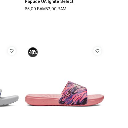
Papuče UA Ignite Select
65,00
BAM
52,00
BAM