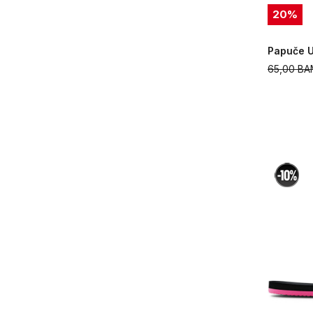
20
%
Papuče U
65,00
BA