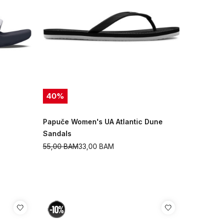
40
%
Papuče Women's UA Atlantic Dune
Sandals
55,00
BAM
33,00
BAM