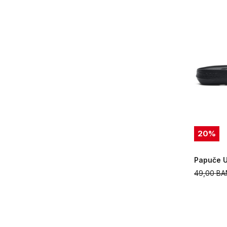
20
%
Papuče U
49,00
BA