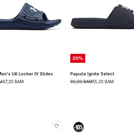
20
%
en's UA Locker IV Slides
Papuče Ignite Select
M
47,20
BAM
69,00
BAM
55,20
BAM