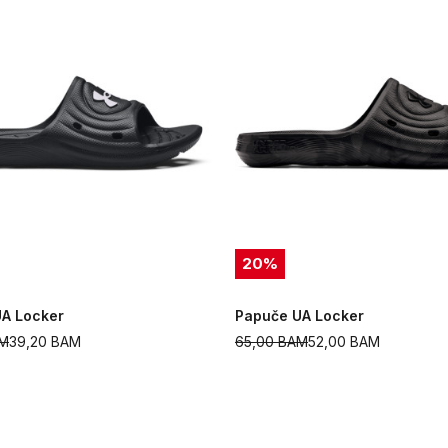
20
%
A Locker
Papuče UA Locker
M
39,20
BAM
65,00
BAM
52,00
BAM