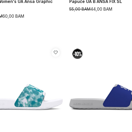
Women's UA Ansa Graphic
Papuče UA B ANSA FIX SL
55,00
BAM
44,00
BAM
M
60,00
BAM