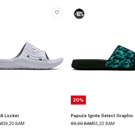
20
%
A Locker
Papuče Ignite Select Graphic
M
39,20
BAM
69,00
BAM
55,20
BAM