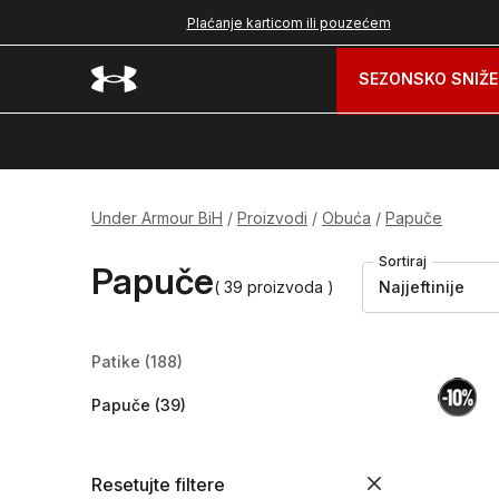
nad 99 BAM
Plaćanje karticom ili pouzećem
SEZONSKO SNIŽE
Under Armour BiH
Proizvodi
Obuća
Papuče
Sortiraj
Papuče
( 39 proizvoda )
Najjeftinije
Patike
(188)
Papuče
(39)
Resetujte filtere