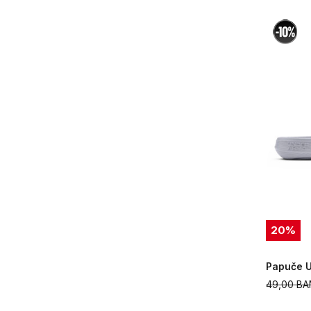
20
%
Papuče U
49,00
BA