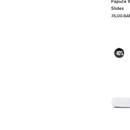
Papuče 
Slides
75,00
BA