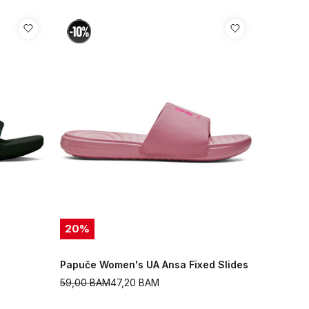
20
%
Papuče Women's UA Ansa Fixed Slides
59,00
BAM
47,20
BAM