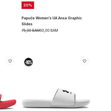
20
%
Papuče Women's UA Ansa Graphic
Slides
75,00
BAM
60,00
BAM