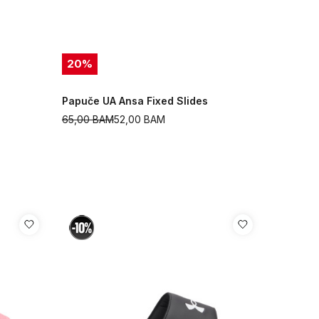
20
%
Papuče UA Ansa Fixed Slides
65,00
BAM
52,00
BAM