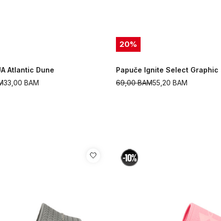
20
%
A Atlantic Dune
Papuče Ignite Select Graphic
M
33,00
BAM
69,00
BAM
55,20
BAM