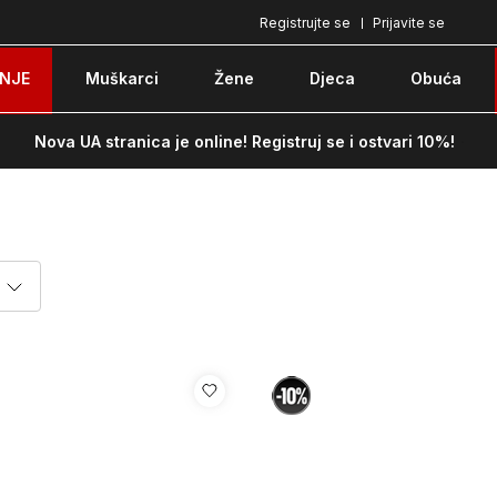
Registrujte se
Prijavite se
Pozovite nas na: 051/490-130
Besplatna do
NJE
Muškarci
Žene
Djeca
Obuća
Nova UA stranica je online! Registruj se i ostvari 10%!