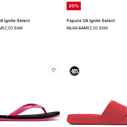
20
%
A Ignite Select
Papuče UA Ignite Select
M
52,00
BAM
65,00
BAM
52,00
BAM