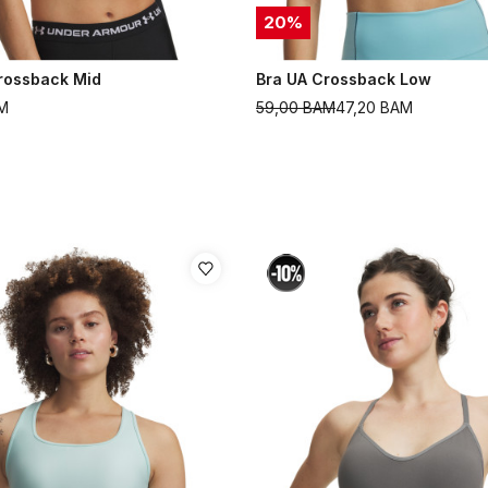
20
%
rossback Mid
Bra UA Crossback Low
M
59,00
BAM
47,20
BAM