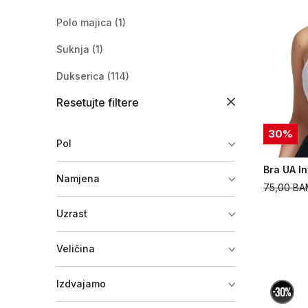
Polo majica
(1)
Suknja
(1)
Dukserica
(114)
Resetujte filtere
Donji dio trenerke
(98)
Helanke
(44)
30
%
Pol
Komplet trenerka
(11)
Bra UA In
Namjena
Šuškavac
(8)
75,00
BA
Jakna
(22)
Uzrast
Majica dugih rukava
(3)
Veličina
Pantalone
(1)
Izdvajamo
Donji veš
(23)