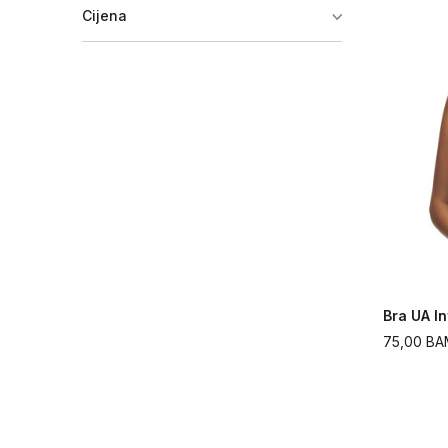
Aktivni veš - donji dio
(3)
Cijena
Bra UA In
75,00
BA