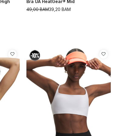
 High
Bra UA HeatGear® Mid
49,00
BAM
39,20
BAM