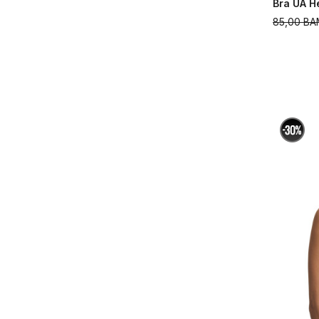
Bra UA H
85,00
BA