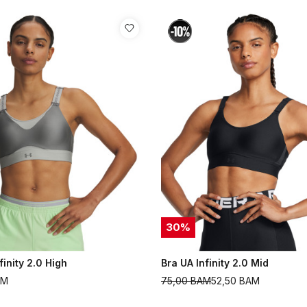
30
%
finity 2.0 High
Bra UA Infinity 2.0 Mid
AM
75,00
BAM
52,50
BAM