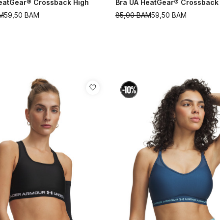
eatGear® Crossback High
Bra UA HeatGear® Crossback
M
59,50
BAM
85,00
BAM
59,50
BAM