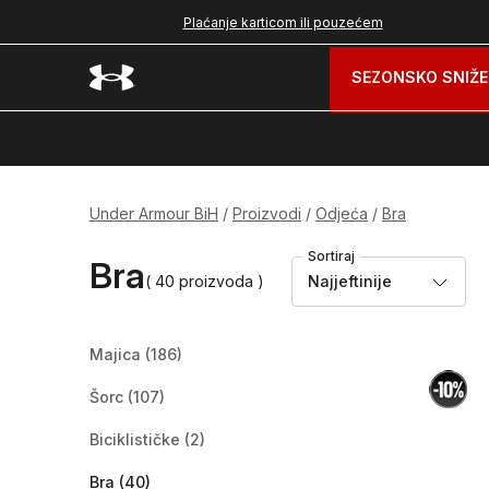
nad 99 BAM
Plaćanje karticom ili pouzećem
SEZONSKO SNIŽE
Under Armour BiH
Proizvodi
Odjeća
Bra
Sortiraj
Bra
( 40 proizvoda )
Najjeftinije
Majica
(186)
Šorc
(107)
Biciklističke
(2)
Bra
(40)