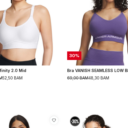
30
%
finity 2.0 Mid
Bra VANISH SEAMLESS LOW B
M
52,50
BAM
69,00
BAM
48,30
BAM