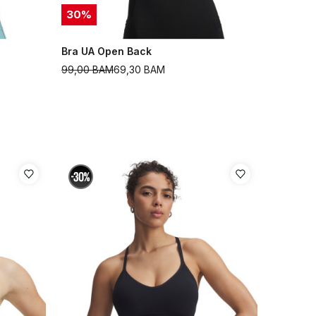
30
%
Bra UA Open Back
99,00
BAM
69,30
BAM