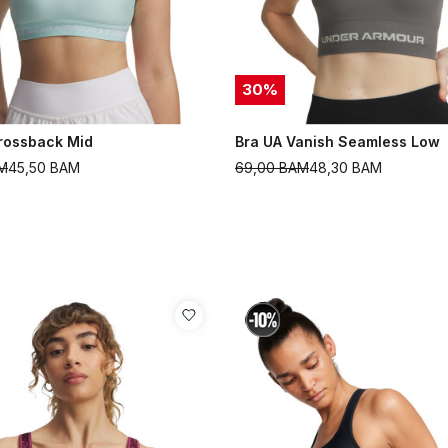
30
%
rossback Mid
Bra UA Vanish Seamless Low
M
45,50
BAM
69,00
BAM
48,30
BAM