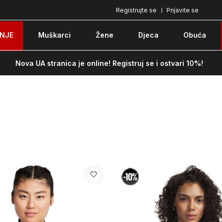
Registrujte se
Prijavite se
Pozovite nas na: 051/490-130
Besplatna do
NJE
Muškarci
Žene
Djeca
Obuća
Nova UA stranica je online! Registruj se i ostvari 10%!