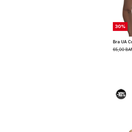
30
%
Bra UA C
65,00
BA