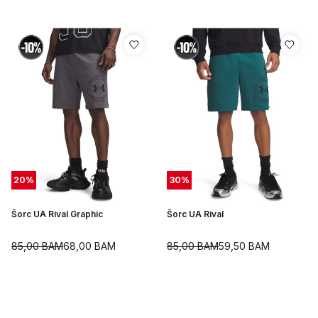
20
%
30
%
Šorc UA Rival Graphic
Šorc UA Rival
85,00
BAM
68,00
BAM
85,00
BAM
59,50
BAM