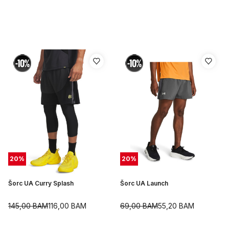
20
%
20
%
Šorc UA Curry Splash
Šorc UA Launch
145,00
BAM
116,00
BAM
69,00
BAM
55,20
BAM