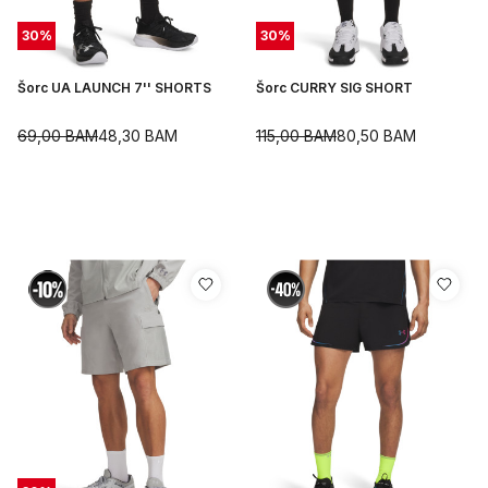
30
%
30
%
Šorc UA LAUNCH 7'' SHORTS
Šorc CURRY SIG SHORT
69,00
BAM
48,30
BAM
115,00
BAM
80,50
BAM