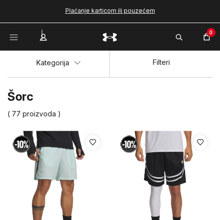
Plaćanje karticom ili pouzećem
0
Filteri
Kategorija
Šorc
( 77 proizvoda )