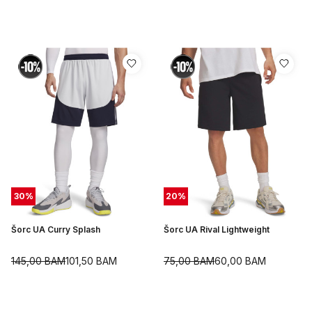
30
%
20
%
Šorc UA Curry Splash
Šorc UA Rival Lightweight
145,00
BAM
101,50
BAM
75,00
BAM
60,00
BAM