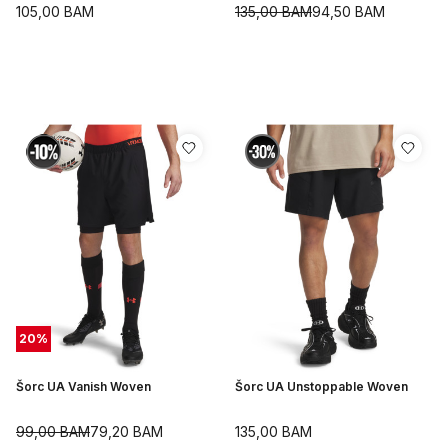
105,00
BAM
135,00
BAM
94,50
BAM
20
%
Šorc UA Vanish Woven
Šorc UA Unstoppable Woven
99,00
BAM
79,20
BAM
135,00
BAM