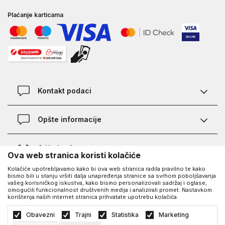
Plaćanje karticama
Kontakt podaci
Kontakt
Opšte informacije
Lokacije
Pravila KVANTUM PLUS programa
O Under Armour-u
Ova web stranica koristi kolačiće
Provjera statusa porudžbine
Kolačiće upotrebljavamo kako bi ova web stranica radila pravilno te kako
O nama - priča o UA
Najčešća pitanja
UA Social
bismo bili u stanju vršiti dalja unapređenja stranice sa svrhom poboljšavanja
vašeg korisničkog iskustva, kako bismo personalizovali sadržaj i oglase,
Saznajte više o UA
Kako kupiti
omogućili funkcionalnost društvenih medija i analizirali promet. Nastavkom
korištenja naših internet stranica prihvatate upotrebu kolačića.
Facebook
Karijera
Načini plaćanja
©2026
https://www.underarmour.ba/
, Izrada
NB SOFT
. Sva prava zadržana.
Obavezni
Trajni
Statistika
Marketing
Blog
Zamjena veličine i zamjena artikla
Politika privatnosti
Uslovi korišćenja