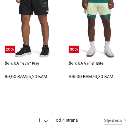
20
%
30
%
Šorc UA Tech™ Play
Šorc UA Vanish Elite
69,00
BAM
55,20
BAM
109,00
BAM
76,30
BAM
1
od
4
strana
Sljedeća