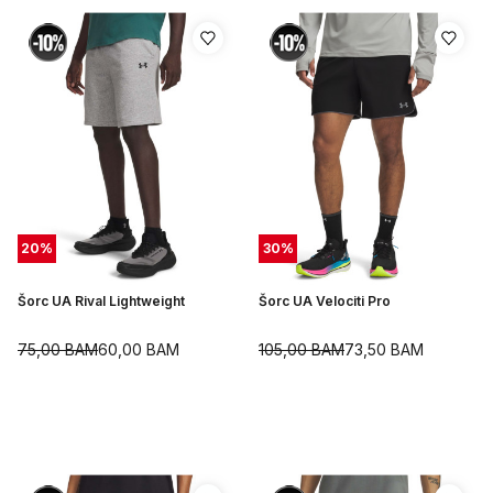
20
%
30
%
Šorc UA Rival Lightweight
Šorc UA Velociti Pro
75,00
BAM
60,00
BAM
105,00
BAM
73,50
BAM