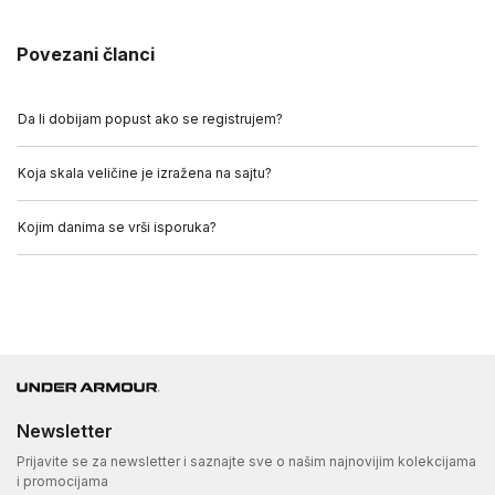
Povezani članci
Da li dobijam popust ako se registrujem?
Koja skala veličine je izražena na sajtu?
Kojim danima se vrši isporuka?
Newsletter
Prijavite se za newsletter i saznajte sve o našim najnovijim kolekcijama
i promocijama