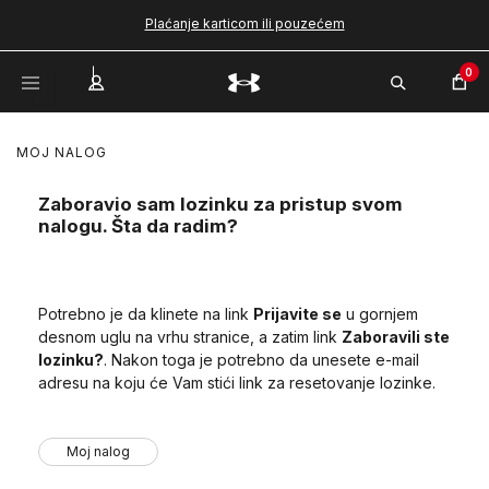
Plaćanje karticom ili pouzećem
0
MOJ NALOG
Zaboravio sam lozinku za pristup svom
nalogu. Šta da radim?
Potrebno je da klinete na link
Prijavite se
u gornjem
desnom uglu na vrhu stranice, a zatim link
Zaboravili ste
lozinku?
. Nakon toga je potrebno da unesete e-mail
adresu na koju će Vam stići link za resetovanje lozinke.
Moj nalog