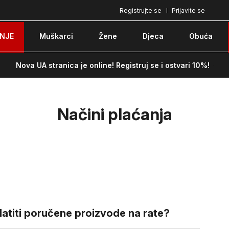
Registrujte se
Prijavite se
Pozovite nas na: 051/490-130
Besplatna do
NJE
Muškarci
Žene
Djeca
Obuća
Nova UA stranica je online! Registruj se i ostvari 10%!
Načini plaćanja
atiti poručene proizvode na rate?