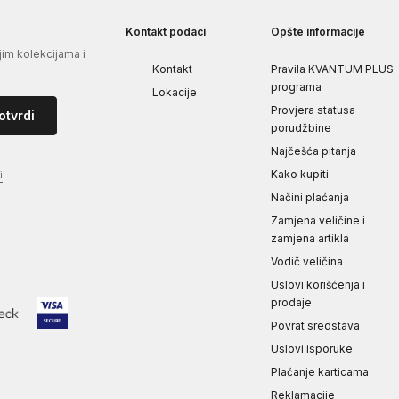
Kontakt podaci
Opšte informacije
jim kolekcijama i
Kontakt
Pravila KVANTUM PLUS
programa
Lokacije
Provjera statusa
otvrdi
porudžbine
Najčešća pitanja
Kako kupiti
i
Načini plaćanja
Zamjena veličine i
zamjena artikla
Vodič veličina
Uslovi korišćenja i
prodaje
Povrat sredstava
Uslovi isporuke
Plaćanje karticama
Reklamacije