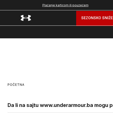
nad 99 BAM
Plaćanje karticom ili pouzećem
SEZONSKO SNIŽE
POČETNA
Da li na sajtu www.underarmour.ba mogu pl