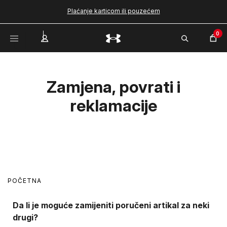
Plaćanje karticom ili pouzećem
0
Zamjena, povrati i
reklamacije
POČETNA
Da li je moguće zamijeniti poručeni artikal za neki
drugi?