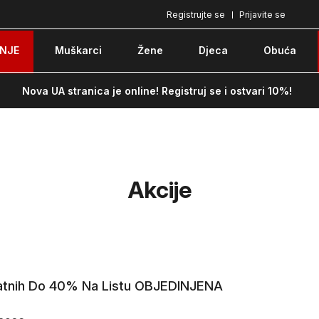
Registrujte se
Prijavite se
Pozovite nas na: 051/490-130
Besplatna do
NJE
Muškarci
Žene
Djeca
Obuća
Nova UA stranica je online! Registruj se i ostvari 10%!
Akcije
atnih Do 40% Na Listu OBJEDINJENA