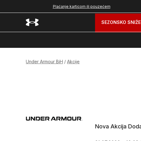
nad 99 BAM
Plaćanje karticom ili pouzećem
SEZONSKO SNIŽE
Under Armour BiH
Akcije
Nova Akcija Dod