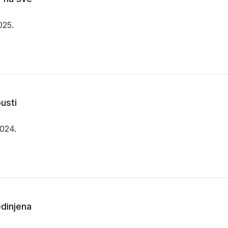
025.
usti
2024.
edinjena