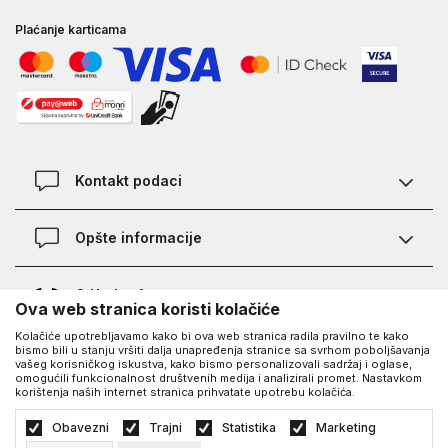
Plaćanje karticama
Kontakt podaci
Kontakt
Opšte informacije
Lokacije
Pravila KVANTUM PLUS programa
O Under Armour-u
Ova web stranica koristi kolačiće
Provjera statusa porudžbine
Kolačiće upotrebljavamo kako bi ova web stranica radila pravilno te kako
O nama - priča o UA
Najčešća pitanja
UA Social
bismo bili u stanju vršiti dalja unapređenja stranice sa svrhom poboljšavanja
vašeg korisničkog iskustva, kako bismo personalizovali sadržaj i oglase,
Saznajte više o UA
Kako kupiti
omogućili funkcionalnost društvenih medija i analizirali promet. Nastavkom
korištenja naših internet stranica prihvatate upotrebu kolačića.
Facebook
Karijera
Načini plaćanja
©2026
https://www.underarmour.ba/
, Izrada
NB SOFT
. Sva prava zadržana.
Obavezni
Trajni
Statistika
Marketing
Blog
Zamjena veličine i zamjena artikla
Politika privatnosti
Uslovi korišćenja