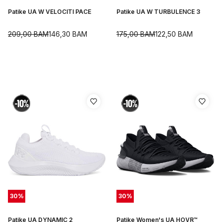
Patike UA W VELOCITI PACE
Patike UA W TURBULENCE 3
209,00
BAM
146,30
BAM
175,00
BAM
122,50
BAM
30
%
30
%
Patike UA DYNAMIC 2
Patike Women's UA HOVR™