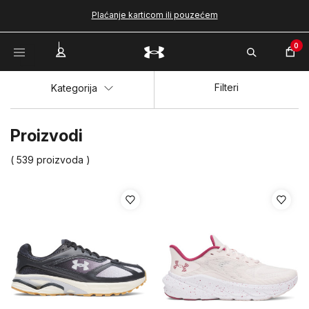
Plaćanje karticom ili pouzećem
0
Filteri
Kategorija
Proizvodi
( 539 proizvoda )