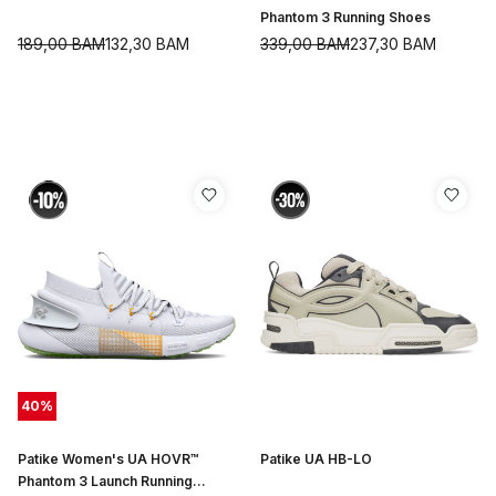
Phantom 3 Running Shoes
189,00
BAM
132,30
BAM
339,00
BAM
237,30
BAM
40
%
Patike Women's UA HOVR™
Patike UA HB-LO
Phantom 3 Launch Running