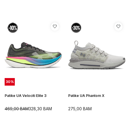
30
%
Patike UA Velociti Elite 3
Patike UA Phantom X
469,00
BAM
328,30
BAM
275,00
BAM