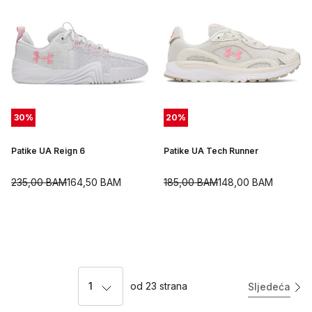
30
%
20
%
Patike UA Reign 6
Patike UA Tech Runner
235,00
BAM
164,50
BAM
185,00
BAM
148,00
BAM
1
od
23
strana
Sljedeća