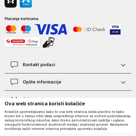
Plaćanje karticama
Kontakt podaci
Kontakt
Opšte informacije
Lokacije
Pravila KVANTUM PLUS programa
O Under Armour-u
Ova web stranica koristi kolačiće
Provjera statusa porudžbine
Kolačiće upotrebljavamo kako bi ova web stranica radila pravilno te kako
O nama - priča o UA
Najčešća pitanja
bismo bili u stanju vršiti dalja unapređenja stranice sa svrhom poboljšavanja
UA Social
vašeg korisničkog iskustva, kako bismo personalizovali sadržaj i oglase,
Saznajte više o UA
Kako kupiti
omogućili funkcionalnost društvenih medija i analizirali promet. Nastavkom
korištenja naših internet stranica prihvatate upotrebu kolačića.
Facebook
Karijera
Načini plaćanja
©2026
https://www.underarmour.ba/
, Izrada
NB SOFT
. Sva prava zadržana.