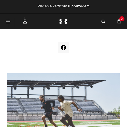
Plaćanje karticom ili pouzećem
0