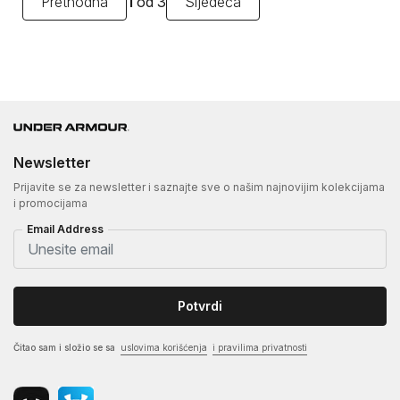
Prethodna
1
od 3
Sljedeća
Newsletter
Prijavite se za newsletter i saznajte sve o našim najnovijim kolekcijama
i promocijama
Email Address
Potvrdi
Čitao sam i složio se sa
uslovima korišćenja
i pravilima privatnosti