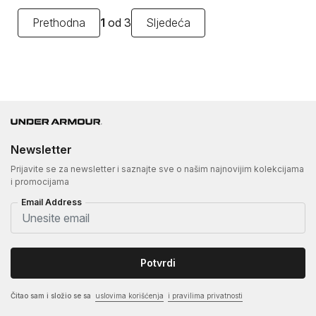
Prethodna
1
od 3
Sljedeća
Newsletter
Prijavite se za newsletter i saznajte sve o našim najnovijim kolekcijama
i promocijama
Email Address
Potvrdi
Čitao sam i složio se sa
uslovima korišćenja
i pravilima privatnosti