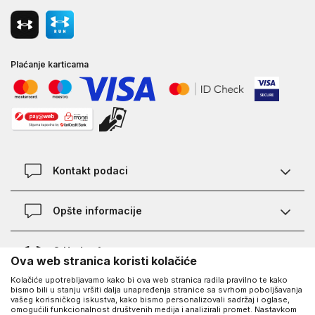
Plaćanje karticama
Kontakt podaci
Kontakt
Opšte informacije
Lokacije
Pravila KVANTUM PLUS programa
O Under Armour-u
Ova web stranica koristi kolačiće
Provjera statusa porudžbine
Kolačiće upotrebljavamo kako bi ova web stranica radila pravilno te kako
O nama - priča o UA
Najčešća pitanja
bismo bili u stanju vršiti dalja unapređenja stranice sa svrhom poboljšavanja
UA Social
vašeg korisničkog iskustva, kako bismo personalizovali sadržaj i oglase,
Saznajte više o UA
Kako kupiti
omogućili funkcionalnost društvenih medija i analizirali promet. Nastavkom