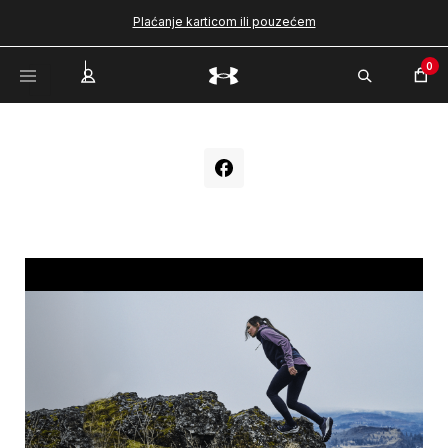
Plaćanje karticom ili pouzećem
0