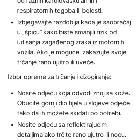
od raznih kardiovaskularnih i
respiratornih tegoba ili bolesti.
Izbjegavajte razdoblja kada je saobraćaj
u „špicu“ kako biste smanjili rizik od
udisanja zagađenog zraka iz motornih
vozila. Ako je moguće, zakazujte svoje
trčanje rano ujutro ili uveče.
Izbor opreme za trčanje i džogiranje:
Nosite odjeću koja odvodi znoj sa kože.
Obucite gornji dio tijela u slojeve odjeće
tako da ih možete skidati po potrebi.
Nosite odjeću sa reflektirajućim
detaljima ako trčite rano ujutro ili noću.