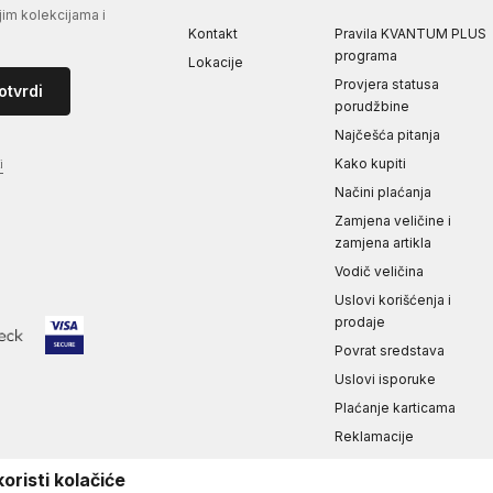
jim kolekcijama i
Kontakt
Pravila KVANTUM PLUS
programa
Lokacije
Provjera statusa
otvrdi
porudžbine
Najčešća pitanja
Kako kupiti
i
Načini plaćanja
Zamjena veličine i
zamjena artikla
Vodič veličina
Uslovi korišćenja i
prodaje
Povrat sredstava
Uslovi isporuke
Plaćanje karticama
Reklamacije
Izjava o privatnosti i
oristi kolačiće
sigurnosti podataka