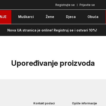
Registrujte se
Prijavite se
Pozovite nas na: 051/490-130
Besplatna do
NJE
Muškarci
Žene
Djeca
Obuća
Nova UA stranica je online! Registruj se i ostvari 10%!
Upoređivanje proizvoda
Kontakt podaci
Opšte informacije