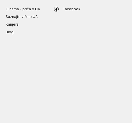
O nama - priča o UA
Facebook
Saznajte više o UA
Karijera
Blog