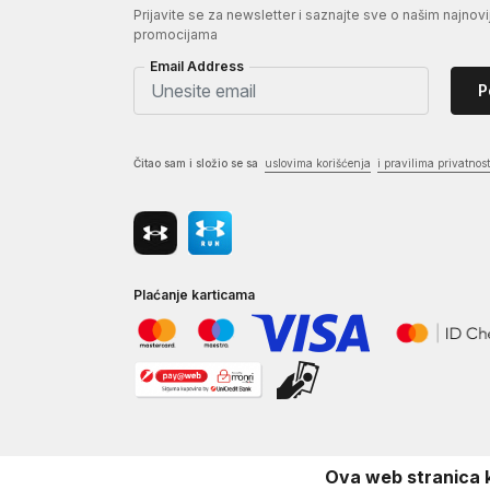
Prijavite se za newsletter i saznajte sve o našim najnovi
promocijama
Email Address
P
Čitao sam i složio se sa
uslovima korišćenja
i pravilima privatnost
Plaćanje karticama
Ova web stranica k