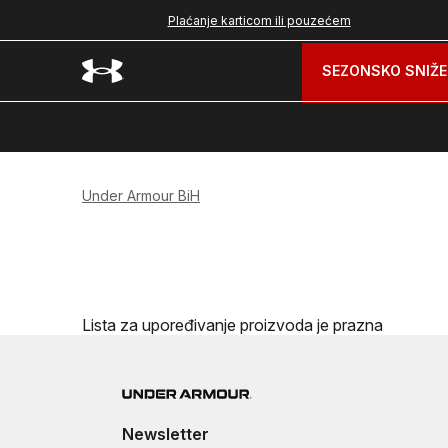
nad 99 BAM
Plaćanje karticom ili pouzećem
SEZONSKO SNIŽE
Under Armour BiH
Lista za upoređivanje proizvoda je prazna
Newsletter