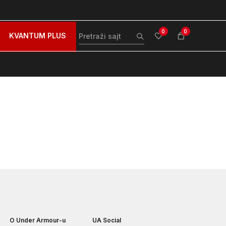
stava za sve porudžbine iznad 99 BAM
Plaćanje karticom 
0
0
KVANTUM PLUS
O Under Armour-u
UA Social