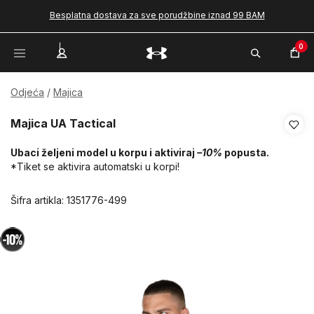
Besplatna dostava za sve porudžbine iznad 99 BAM
0
Odjeća
Majica
Majica UA Tactical
Ubaci željeni model u korpu i aktiviraj
–10%
popusta.
*Tiket se aktivira automatski u korpi!
Šifra artikla:
1351776-499