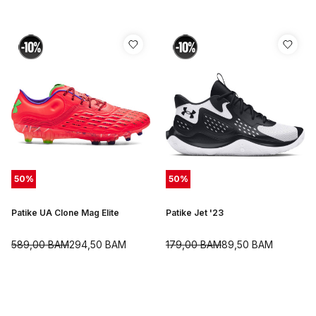
50
%
50
%
Patike UA Clone Mag Elite
Patike Jet '23
589,00
BAM
294,50
BAM
179,00
BAM
89,50
BAM