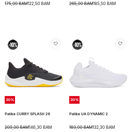
175,00
BAM
122,50
BAM
265,00
BAM
185,50
BAM
30
%
30
%
Patike CURRY SPLASH 26
Patike UA DYNAMIC 2
209,00
BAM
146,30
BAM
189,00
BAM
132,30
BAM