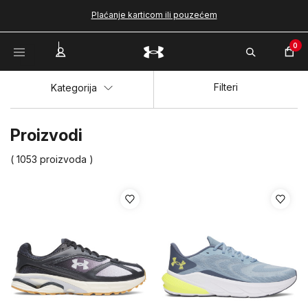
Plaćanje karticom ili pouzećem
0
Filteri
Kategorija
Proizvodi
( 1053 proizvoda )