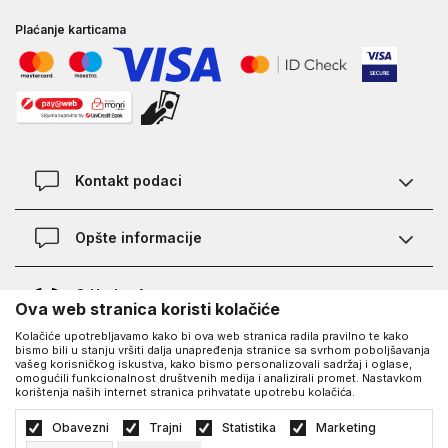
Plaćanje karticama
Kontakt podaci
Kontakt
Opšte informacije
Lokacije
Pravila KVANTUM PLUS programa
O Under Armour-u
Ova web stranica koristi kolačiće
Provjera statusa porudžbine
Kolačiće upotrebljavamo kako bi ova web stranica radila pravilno te kako
O nama - priča o UA
Najčešća pitanja
UA Social
bismo bili u stanju vršiti dalja unapređenja stranice sa svrhom poboljšavanja
vašeg korisničkog iskustva, kako bismo personalizovali sadržaj i oglase,
Saznajte više o UA
Kako kupiti
omogućili funkcionalnost društvenih medija i analizirali promet. Nastavkom
korištenja naših internet stranica prihvatate upotrebu kolačića.
Facebook
Karijera
Načini plaćanja
©2026
https://www.underarmour.ba/
, Izrada
NB SOFT
. Sva prava zadržana.
Obavezni
Trajni
Statistika
Marketing
Blog
Zamjena veličine i zamjena artikla
Politika privatnosti
Uslovi korišćenja