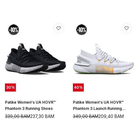
30
%
40
%
Patike Women's UA HOVR™
Patike Women's UA HOVR™
Phantom 3 Running Shoes
Phantom 3 Launch Running
Shoes
339,00
BAM
237,30
BAM
349,00
BAM
209,40
BAM