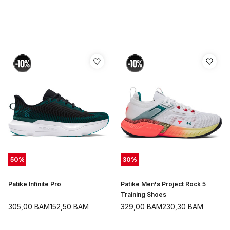
50
%
30
%
Patike Infinite Pro
Patike Men's Project Rock 5
Training Shoes
305,00
BAM
152,50
BAM
329,00
BAM
230,30
BAM