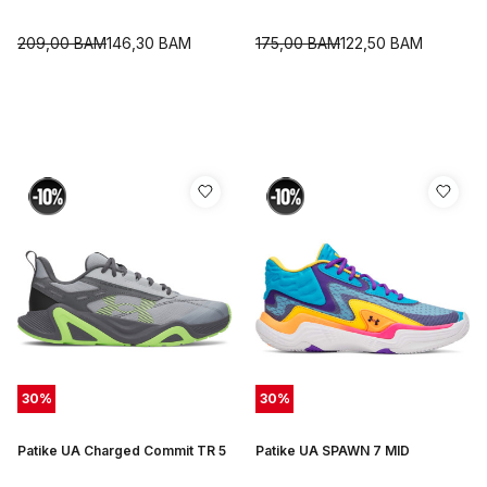
209,00
BAM
146,30
BAM
175,00
BAM
122,50
BAM
30
%
30
%
Patike UA Charged Commit TR 5
Patike UA SPAWN 7 MID