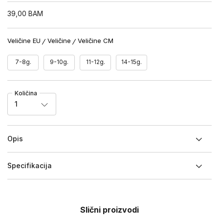
39,00
BAM
Veličine EU
Veličine
Veličine CM
7-8g.
9-10g.
11-12g.
14-15g.
Količina
1
Opis
Specifikacija
Slični proizvodi