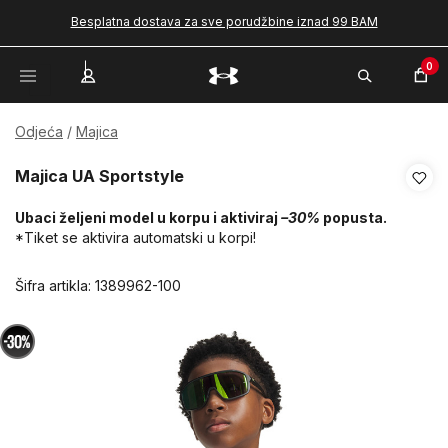
Besplatna dostava za sve porudžbine iznad 99 BAM
0
Odjeća
Majica
Majica UA Sportstyle
Ubaci željeni model u korpu i aktiviraj
–30%
popusta.
*Tiket se aktivira automatski u korpi!
Šifra artikla:
1389962-100