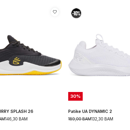
30
%
CURRY SPLASH 26
Patike UA DYNAMIC 2
AM
146,30
BAM
189,00
BAM
132,30
BAM