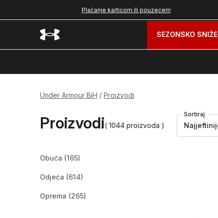
nad 99 BAM
Plaćanje karticom ili pouzećem
SEZONSKO SNIŽE
Under Armour BiH
Proizvodi
Sortiraj
Proizvodi
( 1044 proizvoda )
Najjeftini
Obuća
(165)
Odjeća
(614)
Oprema
(265)