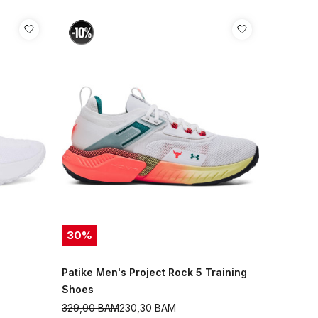
30
%
Patike Men's Project Rock 5 Training
Shoes
329,00
BAM
230,30
BAM