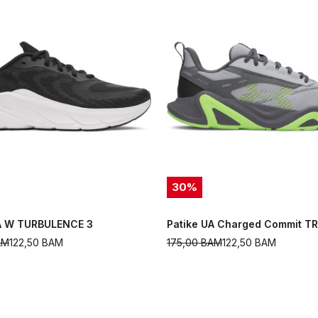
30
%
UA W TURBULENCE 3
Patike UA Charged Commit TR
AM
122,50
BAM
175,00
BAM
122,50
BAM