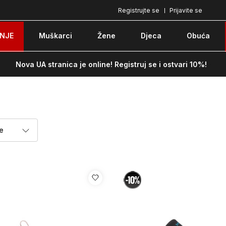
Registrujte se
Prijavite se
Pozovite nas na: 051/490-130
Besplatna do
NJE
Muškarci
Žene
Djeca
Obuća
Nova UA stranica je online! Registruj se i ostvari 10%!
je