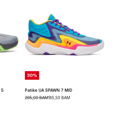
30
%
 5
Patike UA SPAWN 7 MID
265,00
BAM
185,50
BAM