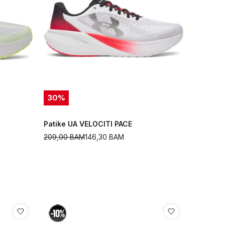
30
%
Patike UA VELOCITI PACE
209,00
BAM
146,30
BAM