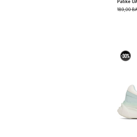
Patike U
189,00
B