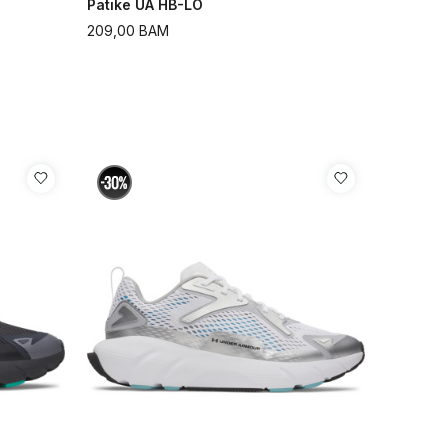
Patike UA HB-LO
209,00
BAM