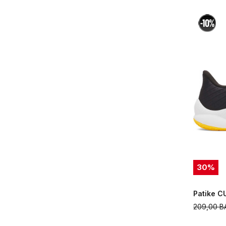
30
%
Patike 
209,00
B