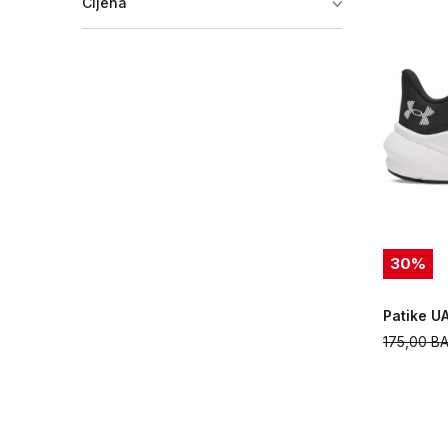
Cijena
30
%
Patike 
175,00
B