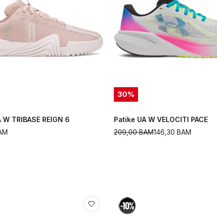
30
%
A W TRIBASE REIGN 6
Patike UA W VELOCITI PACE
AM
209,00
BAM
146,30
BAM