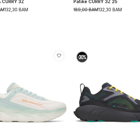
A CURRY 3Z
Patike CURRY 3Z 25
AM
132,30
BAM
189,00
BAM
132,30
BAM