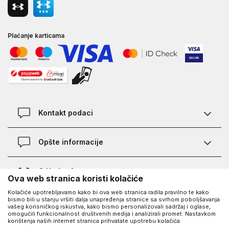
Plaćanje karticama
Kontakt podaci
Kontakt
Opšte informacije
Lokacije
Pravila KVANTUM PLUS programa
O Under Armour-u
Ova web stranica koristi kolačiće
Provjera statusa porudžbine
Kolačiće upotrebljavamo kako bi ova web stranica radila pravilno te kako
O nama - priča o UA
Najčešća pitanja
UA Social
bismo bili u stanju vršiti dalja unapređenja stranice sa svrhom poboljšavanja
vašeg korisničkog iskustva, kako bismo personalizovali sadržaj i oglase,
Saznajte više o UA
Kako kupiti
omogućili funkcionalnost društvenih medija i analizirali promet. Nastavkom
korištenja naših internet stranica prihvatate upotrebu kolačića.
Facebook
Karijera
Načini plaćanja