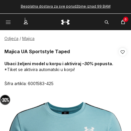
Besplatna dostava za sve porudžbine iznad 99 BAM
0
Odjeća
Majica
Majica UA Sportstyle Taped
Ubaci željeni model u korpu i aktiviraj
–30%
popusta.
*Tiket se aktivira automatski u korpi!
Šifra artikla:
6001583-425