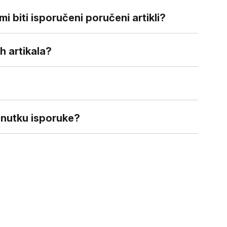
i biti isporučeni poručeni artikli?
h artikala?
enutku isporuke?