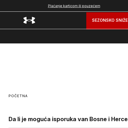
nad 99 BAM
Plaćanje karticom ili pouzećem
SEZONSKO SNIŽE
POČETNA
Da li je moguća isporuka van Bosne i Herc