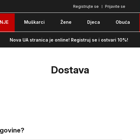
Registrujte se
Prijavite se
Pozovite nas na: 051/490-130
Besplatna do
NJE
Muškarci
Žene
Djeca
Obuća
Nova UA stranica je online! Registruj se i ostvari 10%!
Dostava
egovine?