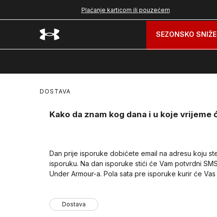
nad 99 BAM
Plaćanje karticom ili pouzećem
SEZONSKO SNIŽE
DOSTAVA
Kako da znam kog dana i u koje vrijeme će
Dan prije isporuke dobićete email na adresu koju ste
isporuku. Na dan isporuke stići će Vam potvrdni SMS
Under Armour-a. Pola sata pre isporuke kurir će Vas ko
Dostava