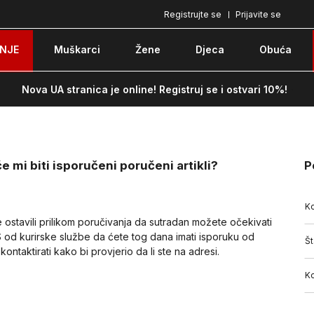
Registrujte se
Prijavite se
Pozovite nas na: 051/490-130
Besplatna do
NJE
Muškarci
Žene
Djeca
Obuća
Nova UA stranica je online! Registruj se i ostvari 10%!
 mi biti isporučeni poručeni artikli?
P
Ko
 ostavili prilikom poručivanja da sutradan možete očekivati
 od kurirske službe da ćete tog dana imati isporuku od
Št
ntaktirati kako bi provjerio da li ste na adresi.
Ko