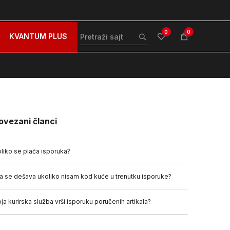
stava za sve porudžbine iznad 99 BAM
Plaćanje karticom 
0
0
KVANTUM PLUS
ovezani članci
liko se plaća isporuka?
a se dešava ukoliko nisam kod kuće u trenutku isporuke?
ja kurirska služba vrši isporuku poručenih artikala?