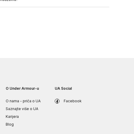
O Under Armour-u
UA Social
O nama - priča o UA
Facebook
Saznajte više o UA
Karijera
Blog