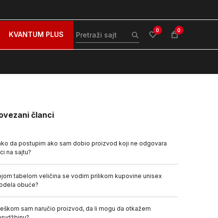
stava za sve porudžbine iznad 99 BAM
Plaćanje karticom 
0
0
KVANTUM PLUS
ovezani članci
ko da postupim ako sam dobio proizvod koji ne odgovara
ici na sajtu?
jom tabelom veličina se vodim prilikom kupovine unisex
odela obuće?
eškom sam naručio proizvod, da li mogu da otkažem
orudžbinu?