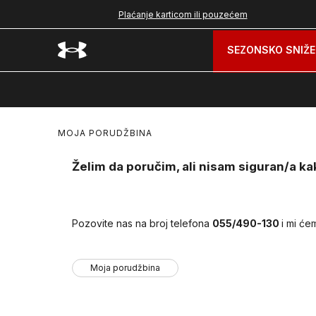
nad 99 BAM
Plaćanje karticom ili pouzećem
SEZONSKO SNIŽE
MOJA PORUDŽBINA
Želim da poručim, ali nisam siguran/a ka
Pozovite nas na broj telefona
055/490-130
i mi će
Moja porudžbina