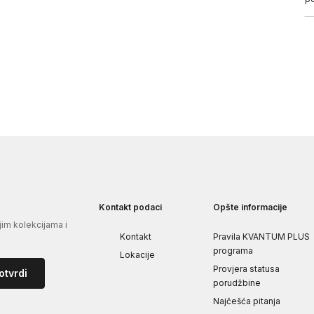
Kontakt podaci
Opšte informacije
jim kolekcijama i
Kontakt
Pravila KVANTUM PLUS
programa
Lokacije
Provjera statusa
otvrdi
porudžbine
Najčešća pitanja