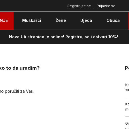
Registrujte se
Prijavite se
Pozovite nas na: 051/490-130
Besplatna do
NJE
Muškarci
Žene
Djeca
Obuća
Nova UA stranica je online! Registruj se i ostvari 10%!
ko to da uradim?
P
Ka
sl
mo poručiti za Vas.
Ko
m
Gr
p