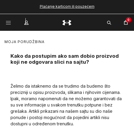
Plaćanje karticom ili pouzećem
0
MOJA PORUDŽBINA
Kako da postupim ako sam dobio proizvod
koji ne odgovara slici na sajtu?
Želimo da istaknemo da se trudimo da budemo što
precizniji u opisu proizvoda, slikama i njihovim cijenama.
Ipak, moramo napomenuti da ne možemo garantovati da
su sve informacije u svakom trenutku potpune i bez
grešaka. Artikli prikazani na našem sajtu su dio naše
ponude i postoji mogućnost da pojedini artikli nisu
dostupni u određenom trenutku.