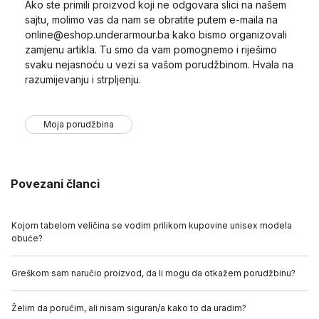
Ako ste primili proizvod koji ne odgovara slici na našem
sajtu, molimo vas da nam se obratite putem e-maila na
online@eshop.underarmour.ba
kako bismo organizovali
zamjenu artikla. Tu smo da vam pomognemo i riješimo
svaku nejasnoću u vezi sa vašom porudžbinom. Hvala na
razumijevanju i strpljenju.
Moja porudžbina
Povezani članci
Kojom tabelom veličina se vodim prilikom kupovine unisex modela
obuće?
Greškom sam naručio proizvod, da li mogu da otkažem porudžbinu?
Želim da poručim, ali nisam siguran/a kako to da uradim?