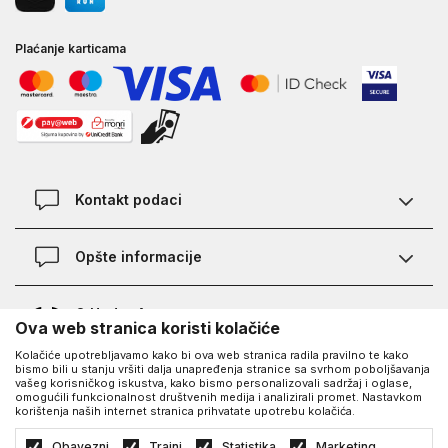
Plaćanje karticama
Kontakt podaci
Kontakt
Opšte informacije
Lokacije
Pravila KVANTUM PLUS programa
O Under Armour-u
Ova web stranica koristi kolačiće
Provjera statusa porudžbine
Kolačiće upotrebljavamo kako bi ova web stranica radila pravilno te kako
O nama - priča o UA
Najčešća pitanja
bismo bili u stanju vršiti dalja unapređenja stranice sa svrhom poboljšavanja
UA Social
vašeg korisničkog iskustva, kako bismo personalizovali sadržaj i oglase,
Saznajte više o UA
Kako kupiti
omogućili funkcionalnost društvenih medija i analizirali promet. Nastavkom
korištenja naših internet stranica prihvatate upotrebu kolačića.
Facebook
Karijera
Načini plaćanja
©2026
https://www.underarmour.ba/
, Izrada
NB SOFT
. Sva prava zadržana.
Obavezni
Trajni
Statistika
Marketing