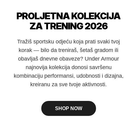
PROLJETNA KOLEKCIJA
ZA TRENING 2026
Tražiš sportsku odjeću koja prati svaki tvoj
korak — bilo da treniraš, šetaš gradom ili
obavljaš dnevne obaveze? Under Armour
najnovija kolekcija donosi savršenu
kombinaciju performansi, udobnosti i dizajna,
kreiranu za sve tvoje aktivnosti.
SHOP NOW