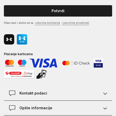
Potvrdi
Čitao sam i složio se sa
uslovima korišćenja
i pravilima privatnosti
Plaćanje karticama
Kontakt podaci
Kontakt
Opšte informacije
Lokacije