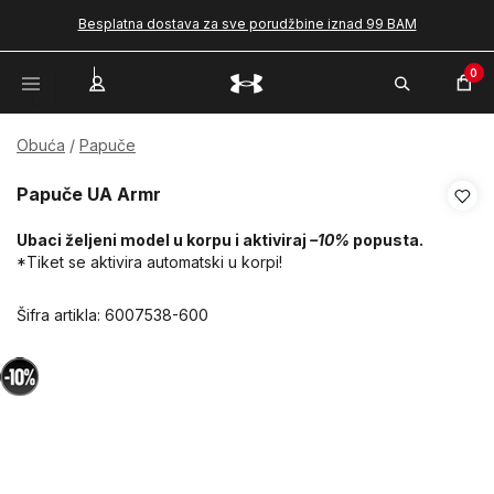
Besplatna dostava za sve porudžbine iznad 99 BAM
0
Obuća
Papuče
Papuče UA Armr
Ubaci željeni model u korpu i aktiviraj
–10%
popusta.
*Tiket se aktivira automatski u korpi!
Šifra artikla:
6007538-600