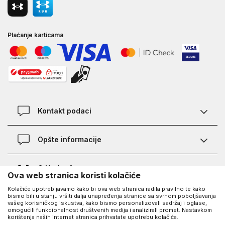
Plaćanje karticama
Kontakt podaci
Kontakt
Opšte informacije
Lokacije
Pravila KVANTUM PLUS programa
O Under Armour-u
Ova web stranica koristi kolačiće
Provjera statusa porudžbine
Kolačiće upotrebljavamo kako bi ova web stranica radila pravilno te kako
O nama - priča o UA
Najčešća pitanja
UA Social
bismo bili u stanju vršiti dalja unapređenja stranice sa svrhom poboljšavanja
vašeg korisničkog iskustva, kako bismo personalizovali sadržaj i oglase,
Saznajte više o UA
Kako kupiti
omogućili funkcionalnost društvenih medija i analizirali promet. Nastavkom
korištenja naših internet stranica prihvatate upotrebu kolačića.
Facebook
Karijera
Načini plaćanja