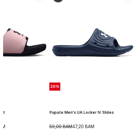
20
%
ect
Papuče Men's UA Locker IV Slides
AM
59,00
BAM
47,20
BAM