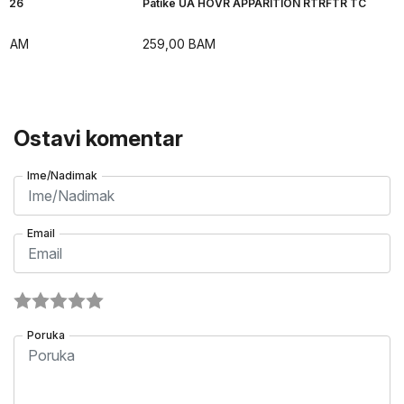
H 26
Patike UA HOVR APPARITION RTRFTR TC
BAM
259,00
BAM
Ostavi komentar
Ime/Nadimak
Email
Poruka