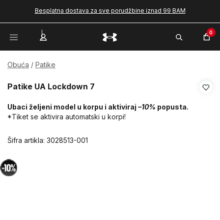
Besplatna dostava za sve porudžbine iznad 99 BAM
0
Obuća
Patike
Patike UA Lockdown 7
Ubaci željeni model u korpu i aktiviraj
–10%
popusta.
*Tiket se aktivira automatski u korpi!
Šifra artikla:
3028513-001