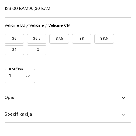
129,00
BAM
90,30
BAM
Veličine EU
Veličine
Veličine CM
36
36.5
37.5
38
38.5
39
40
Količina
1
Opis
Specifikacija