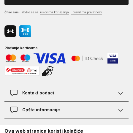
Čitao sam i složio se sa
uslovima korišćenja
i pravilima privatnosti
Plaćanje karticama
Kontakt podaci
Kontakt
Opšte informacije
Lokacije
Pravila KVANTUM PLUS programa
O Under Armour-u
Ova web stranica koristi kolačiće
Provjera statusa porudžbine