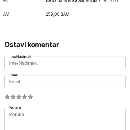
H 26
Patike UA HOVR APPARITION RTRFTR TC
BAM
259,00
BAM
Ostavi komentar
Ime/Nadimak
Email
Poruka