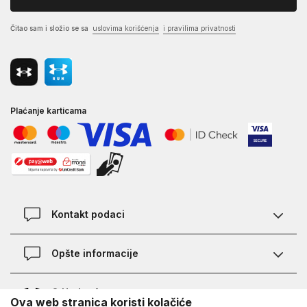
Čitao sam i složio se sa
uslovima korišćenja
i pravilima privatnosti
Plaćanje karticama
Kontakt podaci
Kontakt
Opšte informacije
Lokacije
Pravila KVANTUM PLUS programa
O Under Armour-u
Ova web stranica koristi kolačiće
Provjera statusa porudžbine