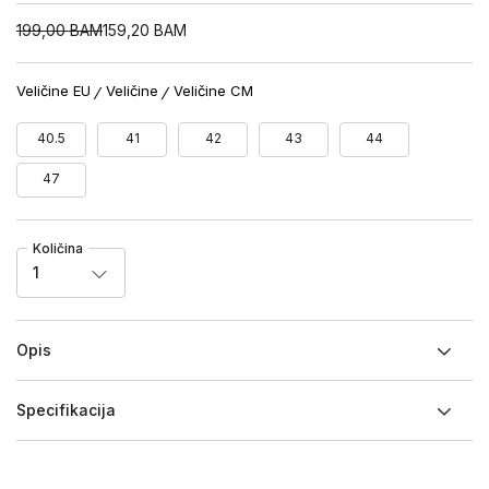
199,00
BAM
159,20
BAM
Veličine EU
Veličine
Veličine CM
40.5
41
42
43
44
47
Količina
1
Opis
Specifikacija