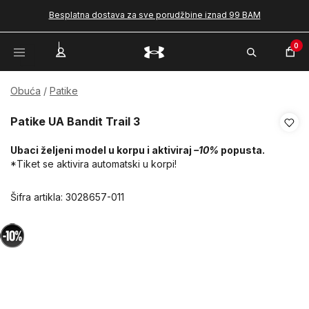
Besplatna dostava za sve porudžbine iznad 99 BAM
0
Obuća
Patike
Patike UA Bandit Trail 3
Ubaci željeni model u korpu i aktiviraj
–10%
popusta.
*Tiket se aktivira automatski u korpi!
Šifra artikla:
3028657-011