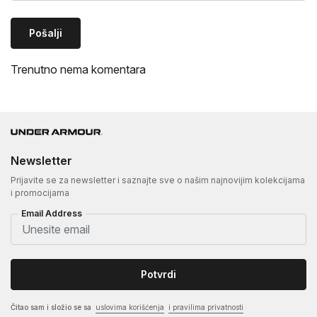
Pošalji
Trenutno nema komentara
Newsletter
Prijavite se za newsletter i saznajte sve o našim najnovijim kolekcijama
i promocijama
Email Address
Potvrdi
Čitao sam i složio se sa
uslovima korišćenja
i pravilima privatnosti