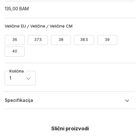
135,00
BAM
Veličine EU
Veličine
Veličine CM
36
37.5
38
38.5
39
40
Količina
1
Specifikacija
Slični proizvodi