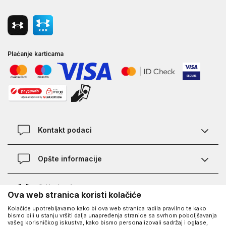
Plaćanje karticama
Kontakt podaci
Kontakt
Opšte informacije
Lokacije
Pravila KVANTUM PLUS programa
O Under Armour-u
Ova web stranica koristi kolačiće
Provjera statusa porudžbine
Kolačiće upotrebljavamo kako bi ova web stranica radila pravilno te kako
O nama - priča o UA
Najčešća pitanja
UA Social
bismo bili u stanju vršiti dalja unapređenja stranice sa svrhom poboljšavanja
vašeg korisničkog iskustva, kako bismo personalizovali sadržaj i oglase,
Saznajte više o UA