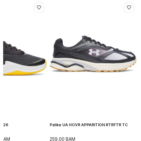
H 26
Patike UA HOVR APPARITION RTRFTR TC
BAM
259,00
BAM