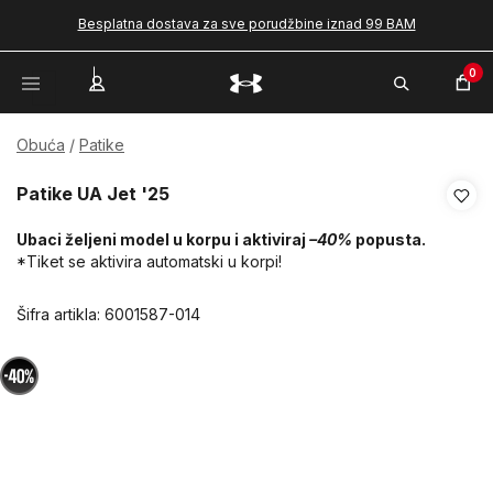
Besplatna dostava za sve porudžbine iznad 99 BAM
0
Obuća
Patike
Patike UA Jet '25
Ubaci željeni model u korpu i aktiviraj
–40%
popusta.
*Tiket se aktivira automatski u korpi!
Šifra artikla:
6001587-014