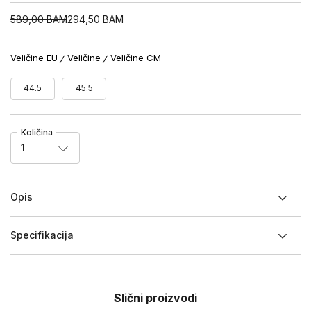
589,00
BAM
294,50
BAM
Veličine EU
Veličine
Veličine CM
44.5
45.5
Količina
1
Opis
Specifikacija
Slični proizvodi