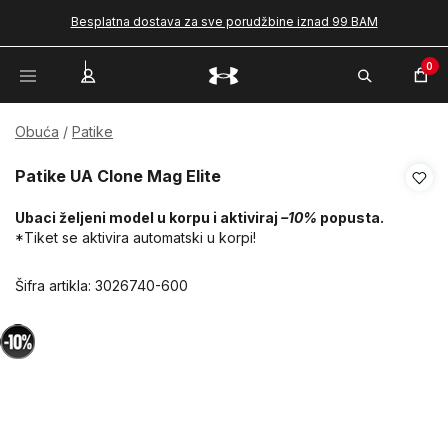
Besplatna dostava za sve porudžbine iznad 99 BAM
0
Obuća
Patike
Patike UA Clone Mag Elite
Ubaci željeni model u korpu i aktiviraj
–10%
popusta.
*Tiket se aktivira automatski u korpi!
Šifra artikla:
3026740-600