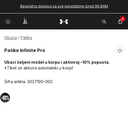
Besplatna dostava za sve porudžbine iznad 99 BAM
0
Obuća
Patike
Patike Infinite Pro
Ubaci željeni model u korpu i aktiviraj
–10%
popusta.
*Tiket se aktivira automatski u korpi!
Šifra artikla:
3027190-002