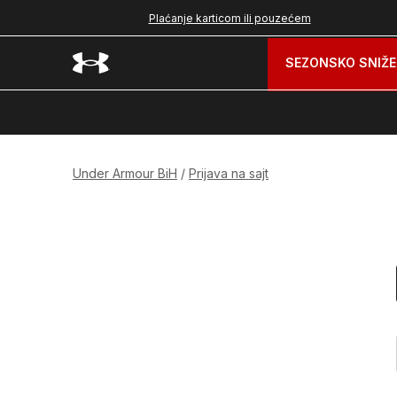
nad 99 BAM
Plaćanje karticom ili pouzećem
SEZONSKO SNIŽE
Under Armour BiH
Prijava na sajt