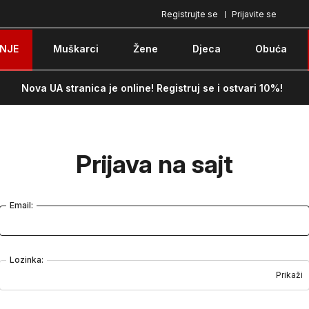
Registrujte se
Prijavite se
Pozovite nas na: 051/490-130
Besplatna do
NJE
Muškarci
Žene
Djeca
Obuća
Nova UA stranica je online! Registruj se i ostvari 10%!
Prijava na sajt
Email:
Lozinka:
Prikaži