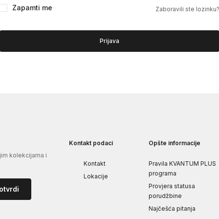
Zapamti me
Zaboravili ste lozinku
Prijava
Kontakt podaci
Opšte informacije
jim kolekcijama i
Kontakt
Pravila KVANTUM PLUS
programa
Lokacije
Provjera statusa
otvrdi
porudžbine
Najčešća pitanja