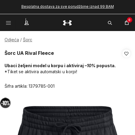
Besplatna dostava za sve porudžbine iznad 99 BAM
0
Odjeća
Šorc
Šorc UA Rival Fleece
Ubaci željeni model u korpu i aktiviraj
–10%
popusta.
*Tiket se aktivira automatski u korpi!
Šifra artikla:
1379785-001