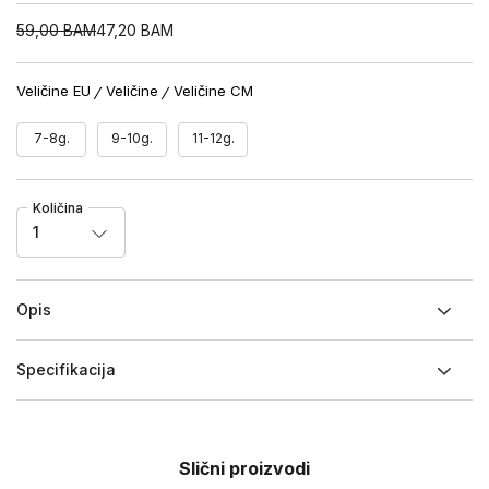
59,00
BAM
47,20
BAM
Veličine EU
Veličine
Veličine CM
7-8g.
9-10g.
11-12g.
Količina
1
Opis
Specifikacija
Slični proizvodi