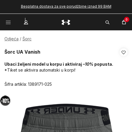
Besplatna dostava za sve porudžbine iznad 99 BAM
0
Odjeća
Šorc
Šorc UA Vanish
Ubaci željeni model u korpu i aktiviraj
–10%
popusta.
*Tiket se aktivira automatski u korpi!
Šifra artikla:
1389171-025