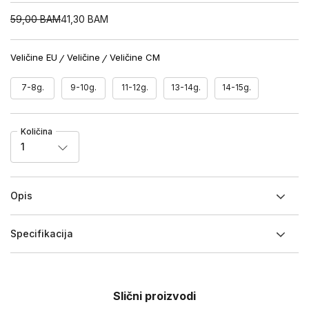
59,00
BAM
41,30
BAM
Veličine EU
Veličine
Veličine CM
7-8g.
9-10g.
11-12g.
13-14g.
14-15g.
Količina
1
Opis
Specifikacija
Slični proizvodi