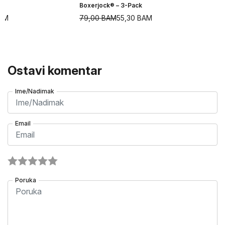
Boxerjock® – 3-Pack
AM
79,00
BAM
55,30
BAM
Ostavi komentar
Ime/Nadimak
Email
Poruka