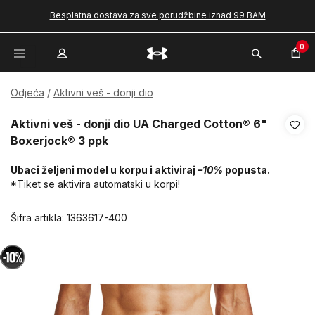
Besplatna dostava za sve porudžbine iznad 99 BAM
0
Odjeća
Aktivni veš - donji dio
Aktivni veš - donji dio UA Charged Cotton® 6"
Boxerjock® 3 ppk
Ubaci željeni model u korpu i aktiviraj
–10%
popusta.
*Tiket se aktivira automatski u korpi!
Šifra artikla:
1363617-400