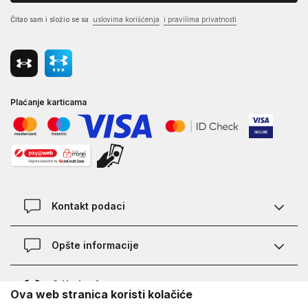
Čitao sam i složio se sa
uslovima korišćenja
i pravilima privatnosti
Plaćanje karticama
Kontakt podaci
Kontakt
Opšte informacije
Lokacije
Pravila KVANTUM PLUS programa
O Under Armour-u
Ova web stranica koristi kolačiće
Provjera statusa porudžbine